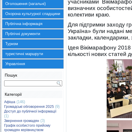
учасниками Вікімарафо
Оголошення (загальні)
визначних особистостей
Охорона культурної спадщини
колективи краю.
Публічна інформація
Для підтримки заходу гр
Україна» були надані ме
Публічні документи
закладки, календарики, з
Туризм
Ідея Вікімарафону 2018
кількості нових статей 
туристичні маршрути
Управління
Пошук
Категорії
(146)
Афіша
(9)
Громадські обговорення 2025
Доступ до публічної інформації
(1)
(3)
Звернення громадян
Графік особистого прийому
громадян керівництвом