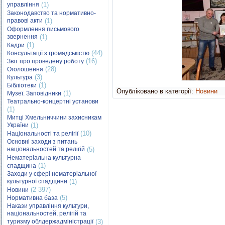
управління
(1)
Законодавство та нормативно-
правові акти
(1)
Оформлення письмового
звернення
(1)
(1)
Кадри
(44)
Консультації з громадськістю
(16)
Звіт про проведену роботу
(28)
Оголошення
(3)
Культура
(1)
Бібліотеки
Опубліковано в категорії:
Новини
(1)
Музеї. Заповідники
Театрально-концертні установи
(1)
Митці Хмельниччини захисникам
України
(1)
(10)
Національності та релігії
Основні заходи з питань
національностей та релігій
(5)
Нематеріальна культурна
(1)
спадщина
Заходи у сфері нематеріальної
культурної спадщини
(1)
(2 397)
Новини
(5)
Нормативна база
Накази управління культури,
національностей, релігій та
туризму облдержадміністрації
(3)