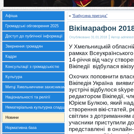
Афіша
«
“Бабусина пригода”
Громадські обговорення 2025
Вікімарафон 201
Доступ до публічної інформації
|
Опубліковано
31.01.2018
Автор
administr
У Хмельницькій обласній
Звернення громадян
рамках Всеукраїнського
Кадри
14-річчя від часу створе
Вікіпедії відбулася вікіз
Консультації з громадськістю
Охочих поповнити влас
Культура
Вікіпедія Україна вияви
Митці Хмельниччини захисникам України
зустрічі відбулося skyp
редактором Вікіпедії, ч
Національності та релігії
Юрієм Булкою, який над
Нематеріальна культурна спадщина
створення вікі-статей, 
світлин з дотриманням 
Новини
учасники приступили до
Нормативна база
представлені в онлайн-е