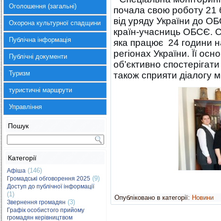
Оголошення (загальні)
почала свою роботу 21 б
від уряду України до ОБ
Охорона культурної спадщини
країн-учасниць ОБСЄ. С
Публічна інформація
яка працює 24 години на
регіонах України. Її ос
Публічні документи
об’єктивно спостерігати 
Туризм
також сприяти діалогу м
туристичні маршрути
Управління
Пошук
Категорії
(146)
Афіша
(9)
Громадські обговорення 2025
Доступ до публічної інформації
(1)
Опубліковано в категорії:
Новини
(3)
Звернення громадян
Графік особистого прийому
громадян керівництвом