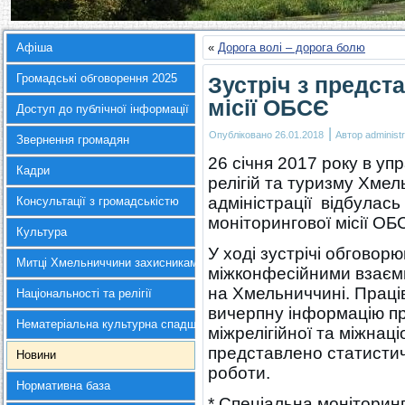
Афіша
«
Дорога волі – дорога болю
Громадські обговорення 2025
Зустріч з предст
місії ОБСЄ
Доступ до публічної інформації
|
Опубліковано
26.01.2018
Автор
administr
Звернення громадян
26 січня 2017 року в уп
Кадри
релігій та туризму Хме
адміністрації відбулась
Консультації з громадськістю
моніторингової місії ОБ
Культура
У ході зустрічі обговор
Митці Хмельниччини захисникам України
міжконфесійними взаєм
на Хмельниччині. Праці
Національності та релігії
вичерпну інформацію пр
Нематеріальна культурна спадщина
міжрелігійної та міжнаці
представлено статистич
Новини
роботи.
Нормативна база
* Спеціальна моніторинг