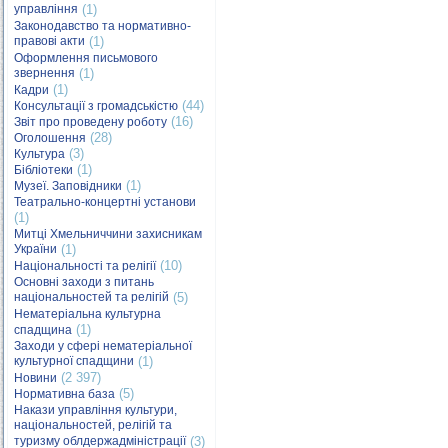
управління
(1)
Законодавство та нормативно-
правові акти
(1)
Оформлення письмового
звернення
(1)
(1)
Кадри
(44)
Консультації з громадськістю
(16)
Звіт про проведену роботу
(28)
Оголошення
(3)
Культура
(1)
Бібліотеки
(1)
Музеї. Заповідники
Театрально-концертні установи
(1)
Митці Хмельниччини захисникам
України
(1)
(10)
Національності та релігії
Основні заходи з питань
національностей та релігій
(5)
Нематеріальна культурна
(1)
спадщина
Заходи у сфері нематеріальної
культурної спадщини
(1)
(2 397)
Новини
(5)
Нормативна база
Накази управління культури,
національностей, релігій та
туризму облдержадміністрації
(3)