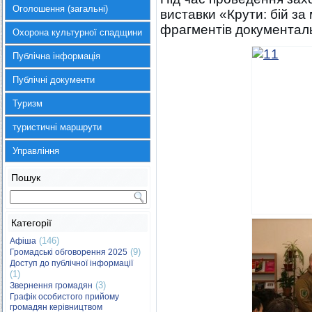
Оголошення (загальні)
виставки «Крути: бій за
фрагментів документал
Охорона культурної спадщини
Публічна інформація
Публічні документи
Туризм
туристичні маршрути
Управління
Пошук
Категорії
(146)
Афіша
(9)
Громадські обговорення 2025
Доступ до публічної інформації
(1)
(3)
Звернення громадян
Графік особистого прийому
громадян керівництвом