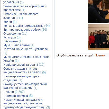
управління
(1)
Законодавство та нормативно-
правові акти
(1)
Оформлення письмового
звернення
(1)
(1)
Кадри
(44)
Консультації з громадськістю
(16)
Звіт про проведену роботу
(28)
Оголошення
(3)
Культура
(1)
Бібліотеки
(1)
Музеї. Заповідники
Театрально-концертні установи
(1)
Опубліковано в категорії:
Новини
Митці Хмельниччини захисникам
України
(1)
(10)
Національності та релігії
Основні заходи з питань
національностей та релігій
(5)
Нематеріальна культурна
(1)
спадщина
Заходи у сфері нематеріальної
культурної спадщини
(1)
(2 397)
Новини
(5)
Нормативна база
Накази управління культури,
національностей, релігій та
туризму облдержадміністрації
(3)