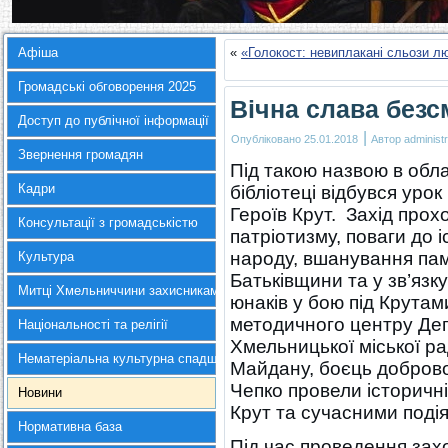
Афіша
«
«Голокост: невиплакані сльози л
Громадські обговорення 2025
Вічна слава без
Доступ до публічної інформації
|
Опубліковано
25.01.2018
Автор
administr
Звернення громадян
Під такою назвою в обла
Кадри
бібліотеці відбувся уро
Героїв Крут. Захід прох
Консультації з громадськістю
патріотизму, поваги до 
народу, вшанування пам
Культура
Батьківщини та у зв’язку
Митці Хмельниччини захисникам України
юнаків у бою під Крута
методичного центру Деп
Національності та релігії
Хмельницької міської р
Нематеріальна культурна спадщина
Майдану, боєць добров
Чепко провели історичні
Новини
Крут та сучасними подія
Нормативна база
Під час проведення зах