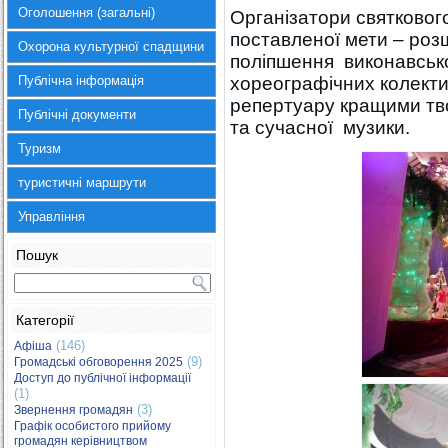
Оголошення (загальні)
Організатори святковог
поставленої мети – роз
Охорона культурної спадщини
поліпшення виконавсько
Публічна інформація
хореографічних колекти
репертуару кращими тв
Публічні документи
та сучасної музики.
Туризм
туристичні маршрути
Управління
Пошук
Категорії
(146)
Афіша
(9)
Громадські обговорення 2025
Доступ до публічної інформації
(1)
(3)
Звернення громадян
Графік особистого прийому
громадян керівництвом