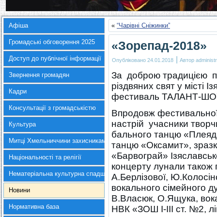
Афіша
«
“Чарівні Сніжинки”
Громадські обговорення 2025
«Зорепад-2018»
Доступ до публічної інформації
|
Опубліковано
24.01.2018
Автор
administr
За доброю традицією пі
Звернення громадян
різдвяних свят у місті 
Кадри
фестиваль ТАЛАНТ-ШОУ
Консультації з громадськістю
Впродовж фестивальної
настрій учасники творч
Культура
бального танцю «Плеяд
Митці Хмельниччини захисникам України
танцю «Оксамит», зраз
«Барвограй» Ізяславсько
Національності та релігії
концерту лунали також п
Нематеріальна культурна спадщина
А.Берлізової, Ю.Колосін
вокального сімейного ду
Новини
В.Власюк, О.Ящука, вок
Нормативна база
НВК «ЗОШ І-ІІІ ст. №2, л