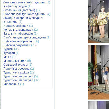
(1)
Охорона культурної спадщини
(1)
У сфері культури
(1)
Оголошення (загальні)
(4)
Охорона культурної спадщини
Заходи з охорони культурної
(1)
спадщини
(1)
Наради, семінари
(1)
Консультативна рада
(1)
Загальна інформація
(1)
Пам'ятки культурної спадщини
(36)
Публічна інформація
(73)
Публічні документи
(38)
Туризм
(1)
Курорти
(1)
Маків
(9)
Мінеральні води
(1)
Сільський туризм
(1)
Перелік агроосель
(22)
Туристична афіша
(5)
Туристичні маршрути
(32)
туристичні маршрути
(1)
Управління