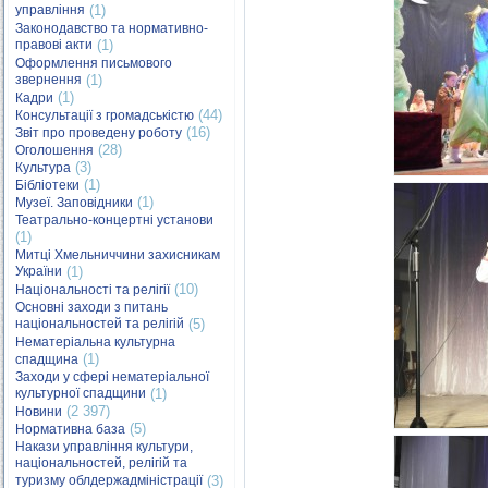
управління
(1)
Законодавство та нормативно-
правові акти
(1)
Оформлення письмового
звернення
(1)
(1)
Кадри
(44)
Консультації з громадськістю
(16)
Звіт про проведену роботу
(28)
Оголошення
(3)
Культура
(1)
Бібліотеки
(1)
Музеї. Заповідники
Театрально-концертні установи
(1)
Митці Хмельниччини захисникам
України
(1)
(10)
Національності та релігії
Основні заходи з питань
національностей та релігій
(5)
Нематеріальна культурна
(1)
спадщина
Заходи у сфері нематеріальної
культурної спадщини
(1)
(2 397)
Новини
(5)
Нормативна база
Накази управління культури,
національностей, релігій та
туризму облдержадміністрації
(3)