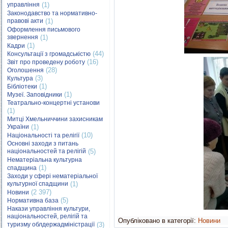
управління
(1)
Законодавство та нормативно-
правові акти
(1)
Оформлення письмового
звернення
(1)
(1)
Кадри
(44)
Консультації з громадськістю
(16)
Звіт про проведену роботу
(28)
Оголошення
(3)
Культура
(1)
Бібліотеки
(1)
Музеї. Заповідники
Театрально-концертні установи
(1)
Митці Хмельниччини захисникам
України
(1)
(10)
Національності та релігії
Основні заходи з питань
національностей та релігій
(5)
Нематеріальна культурна
(1)
спадщина
Заходи у сфері нематеріальної
культурної спадщини
(1)
(2 397)
Новини
(5)
Нормативна база
Накази управління культури,
національностей, релігій та
Опубліковано в категорії:
Новини
туризму облдержадміністрації
(3)