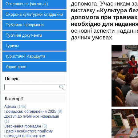
допомога. Учасникам з
Оголошення (загальні)
виставку
«Культура без
Охорона культурної спадщини
допомога при травмах 
необхідно для наданн
Публічна інформація
основні аспекти наданн
Публічні документи
дачних умовах.
Туризм
туристичні маршрути
Управління
Пошук
Категорії
(146)
Афіша
(9)
Громадські обговорення 2025
Доступ до публічної інформації
(1)
(3)
Звернення громадян
Графік особистого прийому
громадян керівництвом