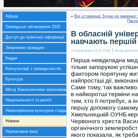
Афіша
«
Від історичної Злуки до омріяної
Паспо
Громадські обговорення 2025
В обласній універ
Доступ до публічної інформації
навчають першій
Звернення громадян
|
Опубліковано
23.01.2018
Автор
administr
Кадри
Перша невідкладна мед
тільки запорукою успішн
Консультації з громадськістю
фактором порятунку жит
Культура
найпростіші дії, виконан
Саме тому, так важливо
Митці Хмельниччини захисникам України
в найкоротші терміни н
Національності та релігії
тим, хто її потребує, а
першу допомогу самому 
Нематеріальна культурна спадщина
Хмельницькій ОУНБ керів
Червоного хреста Васил
Новини
органічного землеробств
Нормативна база
якого показала, як треба