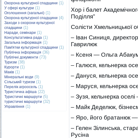
(1)
Охорона культурної спадщини
(1)
У сфері культури
Хор і балет Академічног
(1)
Оголошення (загальні)
Поділля”
(4)
Охорона культурної спадщини
Заходи з охорони культурної
Солісти Хмельницької о
(1)
спадщини
(1)
Наради, семінари
– Іван Синиця, директор
(1)
Консультативна рада
(1)
Загальна інформація
Гаврилюк
(1)
Пам'ятки культурної спадщини
(36)
Публічна інформація
– Ксеня — Ольга Абаку
(73)
Публічні документи
(38)
Туризм
– Галюся, кельнерка ос
(1)
Курорти
(1)
Маків
– Дануся, кельнерка ос
(9)
Мінеральні води
(1)
Сільський туризм
– Маруся, кельнерка ос
(1)
Перелік агроосель
(22)
Туристична афіша
– Зузя, кельнерка осел
(5)
Туристичні маршрути
(32)
туристичні маршрути
– Майк Деделюк, бізнес
(1)
Управління
– Яро, його братанюк 
– Гелен Зілинська, стар
Русіна