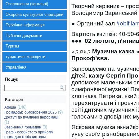
Оголошення (загальні)
Творчий керівник – про
Володимир Заранський
Охорона культурної спадщини
● Органний зал
#oblfila
Публічна інформація
Вартість квитків: 40-50-6
Публічні документи
●●● 02 лютого, п’ятниц
Туризм
♪♫♫♪♫ Музична казка 
туристичні маршрути
Прокоф’єва.
Управління
Запрошуємо на музично
дітей,
казку Сергія Про
Пошук
допоможе маленьким слу
симфонічної музики! По
хлопчака Петрика, який
Категорії
перехитрувати і провчит
(146)
Афіша
світі дитячих музичних і
(9)
Громадські обговорення 2025
голосами відповідних м
Доступ до публічної інформації
(1)
Яскрава музика якнайкр
(3)
Звернення громадян
Графік особистого прийому
уяву своїм різнобарвни
громадян керівництвом