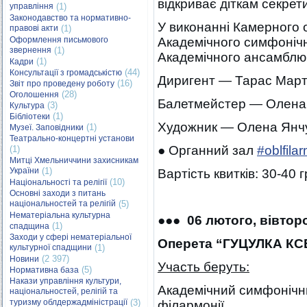
відкриває діткам секре
управління
(1)
Законодавство та нормативно-
У виконанні Камерного о
правові акти
(1)
Оформлення письмового
Академічного симфонічн
звернення
(1)
Академічного ансамблю п
(1)
Кадри
(44)
Консультації з громадськістю
Диригент — Тарас Март
(16)
Звіт про проведену роботу
(28)
Оголошення
Балетмейстер — Олена
(3)
Культура
(1)
Бібліотеки
Художник — Олена Янчу
(1)
Музеї. Заповідники
Театрально-концертні установи
● Органний зал
#oblfila
(1)
Митці Хмельниччини захисникам
України
(1)
Вартість квитків: 30-40 г
(10)
Національності та релігії
Основні заходи з питань
національностей та релігій
(5)
Нематеріальна культурна
●●● 06 лютого, вівторо
(1)
спадщина
Заходи у сфері нематеріальної
Оперета “ГУЦУЛКА КСЕ
культурної спадщини
(1)
(2 397)
Новини
Участь беруть:
(5)
Нормативна база
Накази управління культури,
Академічний симфонічн
національностей, релігій та
туризму облдержадміністрації
(3)
філармонії