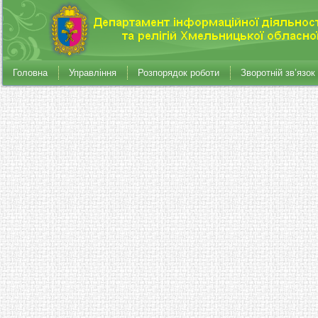
Головна
Управління
Розпорядок роботи
Зворотній зв’язок