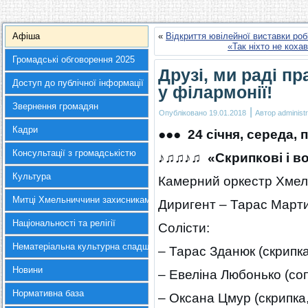
Афіша
«
Відкриття ювілейної виставки роб
«Так ніхто не кох
Громадські обговорення 2025
Друзі, ми раді п
Доступ до публічної інформації
у філармонії!
Звернення громадян
|
Опубліковано
19.01.2018
Автор
administr
Кадри
●●● 24 січня, середа, п
Консультації з громадськістю
♪♫♫♪♫
«Скрипкові і в
Культура
Камерний оркестр Хмель
Митці Хмельниччини захисникам України
Диригент – Тарас Март
Національності та релігії
Солісти:
Нематеріальна культурна спадщина
– Тарас Зданюк (скрипка,
Новини
– Евеліна Любонько (соп
Нормативна база
– Оксана Цмур (скрипка