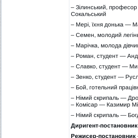
– Зілинський, професор 
Сокальський
– Мері, їхня донька — 
– Семен, молодий легін
– Марічка, молода дівч
– Роман, студент — Анд
– Славко, студент — М
– Зенко, студент — Рус
– Бой, готельний праці
– Німий скрипаль — Др
– Комісар — Казимир М
– Німий скрипаль — Бо
Диригент-постановник
Режисер-постановник