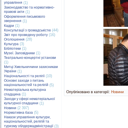
управління
(1)
Законодавство та нормативно-
правові акти
(1)
Оформлення письмового
звернення
(1)
(1)
Кадри
(44)
Консультації з громадськістю
(16)
Звіт про проведену роботу
(28)
Оголошення
(3)
Культура
(1)
Бібліотеки
(1)
Музеї. Заповідники
Театрально-концертні установи
(1)
Митці Хмельниччини захисникам
України
(1)
(10)
Національності та релігії
Основні заходи з питань
національностей та релігій
(5)
Нематеріальна культурна
Опубліковано в категорії:
Новини
(1)
спадщина
Заходи у сфері нематеріальної
культурної спадщини
(1)
(2 397)
Новини
(5)
Нормативна база
Накази управління культури,
національностей, релігій та
туризму облдержадміністрації
(3)