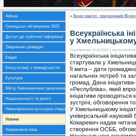
Афіша
«
Вечір пам’яті, приурочений 80-р
Громадські обговорення 2025
Всеукраїнська ін
Доступ до публічної інформації
у Хмельницьком
Звернення громадян
|
Опубліковано
11.01.2018
Автор
administr
Всеукраїнська ініціати
Кадри
стартувала у Хмельниц
Консультації з громадськістю
Її мета – дати громадя
нагальних потреб та за
Культура
громад. Дана ініціатива
Митці Хмельниччини захисникам України
«Республіка», який впро
ініціативи проводяться к
Національності та релігії
зустрічі, обговорення т
У Хмельницькому ініціа
Нематеріальна культурна спадщина
універсальній науковій 
Новини
Кокаревич надав читача
створення ОСББ, обгово
Нормативна база
Національною академією