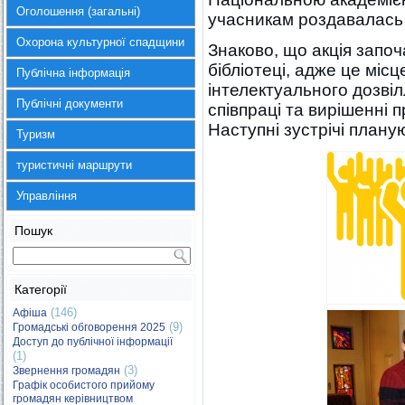
Оголошення (загальні)
учасникам роздавалась 
Охорона культурної спадщини
Знаково, що акція започ
бібліотеці, адже це міс
Публічна інформація
інтелектуального дозвілл
Публічні документи
співпраці та вирішенні
Наступні зустрічі плану
Туризм
туристичні маршрути
Управління
Пошук
Категорії
(146)
Афіша
(9)
Громадські обговорення 2025
Доступ до публічної інформації
(1)
(3)
Звернення громадян
Графік особистого прийому
громадян керівництвом