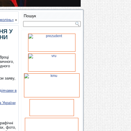
Пошук
околінь»
»
НЯ У
ЇНИ
8році
зичного,
одного
ри заяву,
діячами в
а України
графічні
ах, фото,