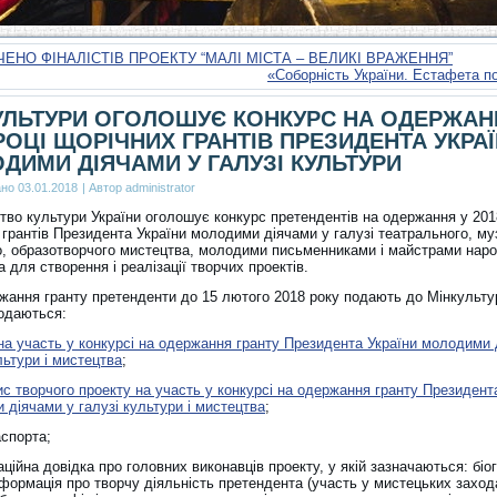
ЕНО ФІНАЛІСТІВ ПРОЕКТУ “МАЛІ МІСТА – ВЕЛИКІ ВРАЖЕННЯ”
«Соборність України. Естафета п
УЛЬТУРИ ОГОЛОШУЄ КОНКУРС НА ОДЕРЖАН
 РОЦІ ЩОРІЧНИХ ГРАНТІВ ПРЕЗИДЕНТА УКРА
ДИМИ ДІЯЧАМИ У ГАЛУЗІ КУЛЬТУРИ
ано
03.01.2018
|
Автор
administrator
ство культури України оголошує конкурс претендентів на одержання у 201
грантів Президента України молодими діячами у галузі театрального, му
о, образотворчого мистецтва, молодими письменниками і майстрами нар
 для створення і реалізації творчих проектів.
жання гранту претенденти до 15 лютого 2018 року подають до Мінкульту
додаються:
на участь у конкурсі на одержання гранту Президента України молодими 
льтури і мистецтва
;
с творчого проекту на участь у конкурсі на одержання гранту Президент
 діячами у галузі культури і мистецтва
;
аспорта;
ційна довідка про головних виконавців проекту, у якій зазначаються: біо
нформація про творчу діяльність претендента (участь у мистецьких заход