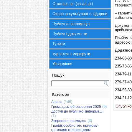
CD-DVD, б
Оголошення (загальні)
творчості
– гаранті
Охорона культурної спадщини
забезпечи
Публічна інформація
Документ
приймают
Публічні документи
Прийом з
адресою: 
Туризм
Додатко
туристичні маршрути
234-63-88
Управління
235-73-36
234-79-11
Пошук
279-37-4
234-55-30
Категорії
234-21-12
(146)
Афіша
Опубліков
(9)
Громадські обговорення 2025
Доступ до публічної інформації
(1)
(3)
Звернення громадян
Графік особистого прийому
громадян керівництвом