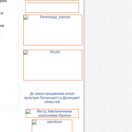
рної
ся
 не
а
До уваги працівників галузі
культури Луганської та Донецької
областей