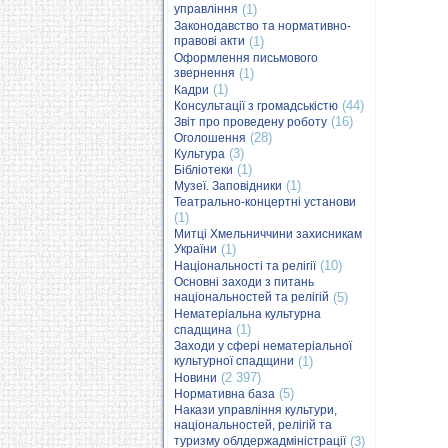
управління
(1)
Законодавство та нормативно-
правові акти
(1)
Оформлення письмового
звернення
(1)
(1)
Кадри
(44)
Консультації з громадськістю
(16)
Звіт про проведену роботу
(28)
Оголошення
(3)
Культура
(1)
Бібліотеки
(1)
Музеї. Заповідники
Театрально-концертні установи
(1)
Митці Хмельниччини захисникам
України
(1)
(10)
Національності та релігії
Основні заходи з питань
національностей та релігій
(5)
Нематеріальна культурна
(1)
спадщина
Заходи у сфері нематеріальної
культурної спадщини
(1)
(2 397)
Новини
(5)
Нормативна база
Накази управління культури,
національностей, релігій та
туризму облдержадміністрації
(3)