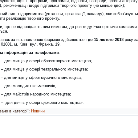
уклети, афіші, програми, програмки, відзнаки, нагороди, зразки літерату
), рекомендації щодо підтримки творчого проекту (не менше двох);
йний лист підприємства (установи, організації, закладу), яке зобов’язуєть
ти реалізацію творчого проекту.
и, що не відповідають цим вимогам, до розгляду Експертними комісіями
ься.
аявок за встановленою формою здійснюється
до 15 лютого 201
8
року з
01601, м. Київ, вул. Франка, 19.
ва інформація за телефонами
:
 – для митців у сфері образотворчого мистецтва;
 – для митців у сфері театрального мистецтва;
 – для митців у сфері музичного мистецтва;
0 – для молодих письменників;
 – для майстрів народного мистецтва;
 – для діячів у сфері циркового мистецтва».
ано в категорії:
Новини