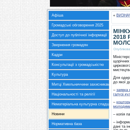
Афіша
«
ВИЗНАЧ
Громадські обговорення 2025
МІНК
Доступ до публічної інформації
2018
МОЛО
Звернення громадян
Опубліков
Кадри
Міністер
щорічних 
Консультації з громадськістю
цирковог
мистецтва
Культура
Для одер
до якої 
Митці Хмельниччини захисникам України
–
заявка 
Національності та релігії
галузі ку
–
коштори
Нематеріальна культурна спадщина
молодими
Новини
– копія п
– інформа
Нормативна база
дані та і