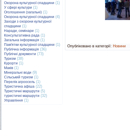
(1)
Охорона культурної спадщини
(1)
У сфері культури
(1)
Оголошення (загальні)
(4)
Охорона культурної спадщини
Заходи з охорони культурної
(1)
спадщини
(1)
Наради, семінари
(1)
Консультативна рада
(1)
Загальна інформація
(1)
Пам'ятки культурної спадщини
Опубліковано в категорії:
Новини
(36)
Публічна інформація
(73)
Публічні документи
(38)
Туризм
(1)
Курорти
(1)
Маків
(9)
Мінеральні води
(1)
Сільський туризм
(1)
Перелік агроосель
(22)
Туристична афіша
(5)
Туристичні маршрути
(32)
туристичні маршрути
(1)
Управління