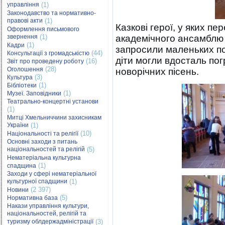
управління
(1)
Законодавство та нормативно-
правові акти
(1)
Казкові герої, у яких п
Оформлення письмового
звернення
(1)
академічного ансамблю п
(1)
Кадри
запросили маленьких по
(44)
Консультації з громадськістю
діти могли вдосталь пог
(16)
Звіт про проведену роботу
(28)
Оголошення
новорічних пісень.
(3)
Культура
(1)
Бібліотеки
(1)
Музеї. Заповідники
Театрально-концертні установи
(1)
Митці Хмельниччини захисникам
України
(1)
(10)
Національності та релігії
Основні заходи з питань
національностей та релігій
(5)
Нематеріальна культурна
(1)
спадщина
Заходи у сфері нематеріальної
культурної спадщини
(1)
(2 397)
Новини
(5)
Нормативна база
Накази управління культури,
національностей, релігій та
туризму облдержадміністрації
(3)