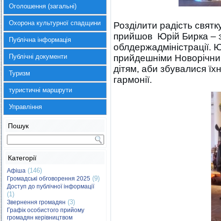
Оголошення (загальні)
Охорона культурної спадщини
Розділити радість свят
прийшов Юрій Бирка – з
Публічна інформація
облдержадміністрації. Ю
Публічні документи
прийдешніми Новорічни
дітям, аби збувалися їхні
Туризм
гармонії.
туристичні маршрути
Управління
Пошук
Категорії
(146)
Афіша
(9)
Громадські обговорення 2025
Доступ до публічної інформації
(1)
(3)
Звернення громадян
Графік особистого прийому
громадян керівництвом