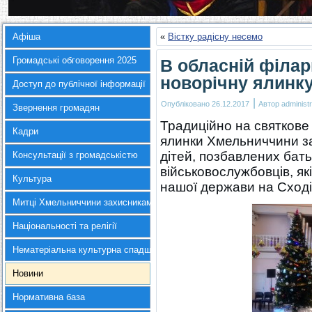
Афіша
«
Вістку радісну несемо
Громадські обговорення 2025
В обласній філар
новорічну ялинк
Доступ до публічної інформації
|
Опубліковано
26.12.2017
Автор
administr
Звернення громадян
Традиційно на святкове 
Кадри
ялинки Хмельниччини за
дітей, позбавлених батьк
Консультації з громадськістю
військовослужбовців, як
Культура
нашої держави на Сході
Митці Хмельниччини захисникам України
Національності та релігії
Нематеріальна культурна спадщина
Новини
Нормативна база