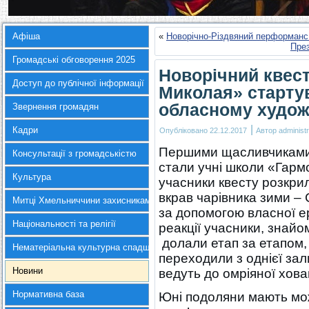
Афіша
«
Новорічно-Різдвяний перформанс в
През
Громадські обговорення 2025
Новорічний квест
Доступ до публічної інформації
Миколая» старту
обласному худож
Звернення громадян
|
Кадри
Опубліковано
22.12.2017
Автор
administr
Першими щасливчиками, я
Консультації з громадськістю
стали учні школи «Гарм
Культура
учасники квесту розкрил
вкрав чарівника зими – 
Митці Хмельниччини захисникам України
за допомогою власної ер
Національності та релігії
реакції учасники, знай
долали етап за етапом,
Нематеріальна культурна спадщина
переходили з однієї зал
Новини
ведуть до омріяної хова
Нормативна база
Юні подоляни мають мож