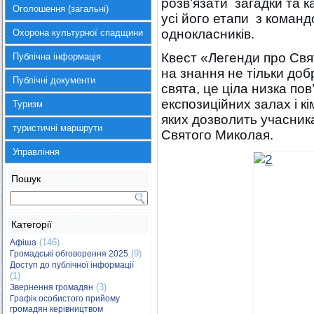
розв’язати загадки та 
Оголошення (загальні)
усі його етапи з команд
однокласників.
Охорона культурної спадщини
Квест «Легенди про Свя
Публічна інформація
на знання не тільки добр
Публічні документи
свята, це ціла низка по
експозиційних залах і 
Туризм
яких дозволить учасник
туристичні маршрути
Святого Миколая.
Управління
Пошук
Категорії
(146)
Афіша
(9)
Громадські обговорення 2025
Доступ до публічної інформації
(1)
(3)
Звернення громадян
Графік особистого прийому
громадян керівництвом