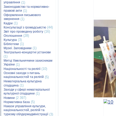
управління
(1)
Законодавство та нормативно-
правові акти
(1)
Оформлення письмового
звернення
(1)
(1)
Кадри
(44)
Консультації з громадськістю
(16)
Звіт про проведену роботу
(28)
Оголошення
(3)
Культура
(1)
Бібліотеки
(1)
Музеї. Заповідники
Театрально-концертні установи
(1)
Митці Хмельниччини захисникам
України
(1)
(10)
Національності та релігії
Основні заходи з питань
національностей та релігій
(5)
Нематеріальна культурна
(1)
спадщина
Заходи у сфері нематеріальної
культурної спадщини
(1)
(2 397)
Новини
(5)
Нормативна база
Накази управління культури,
національностей, релігій та
туризму облдержадміністрації
(3)