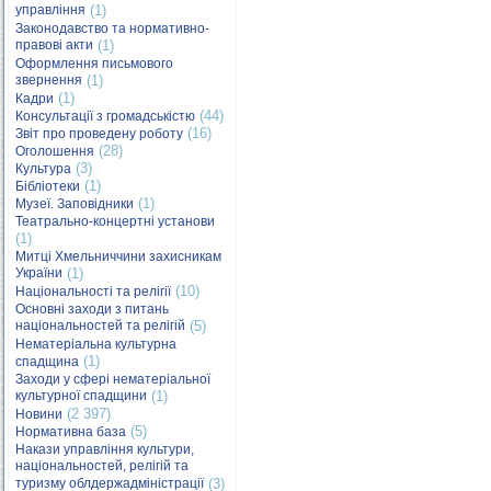
управління
(1)
Законодавство та нормативно-
правові акти
(1)
Оформлення письмового
звернення
(1)
(1)
Кадри
(44)
Консультації з громадськістю
(16)
Звіт про проведену роботу
(28)
Оголошення
(3)
Культура
(1)
Бібліотеки
(1)
Музеї. Заповідники
Театрально-концертні установи
(1)
Митці Хмельниччини захисникам
України
(1)
(10)
Національності та релігії
Основні заходи з питань
національностей та релігій
(5)
Нематеріальна культурна
(1)
спадщина
Заходи у сфері нематеріальної
культурної спадщини
(1)
(2 397)
Новини
(5)
Нормативна база
Накази управління культури,
національностей, релігій та
туризму облдержадміністрації
(3)