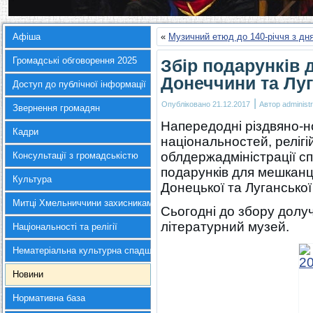
Афіша
«
Музичний етюд до 140-річчя з д
Громадські обговорення 2025
Збір подарунків 
Донеччини та Лу
Доступ до публічної інформації
|
Опубліковано
21.12.2017
Автор
administr
Звернення громадян
Напередодні різдвяно-н
Кадри
національностей, релігі
облдержадміністрації сп
Консультації з громадськістю
подарунків для мешканці
Культура
Донецької та Луганської
Митці Хмельниччини захисникам України
Сьогодні до збору дол
літературний музей.
Національності та релігії
Нематеріальна культурна спадщина
Новини
Нормативна база