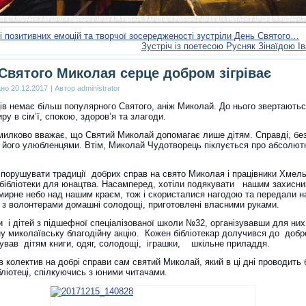
і позитивних емоцій та творчої зосередженості зустріли День Святого…
Зустріч із поетесою Русняк Зінаїдою І
Святого Миколая серце добром зігріває
ано
20.12.2017
|
Автор
administrator
ців немає більш популярного Святого, аніж Миколай. До нього звертаютьс
ру в сім’ї, спокою, здоров’я та злагоди.
милково вважає, що Святий Миколай допомагає лише дітям. Справді, без
є його улюбленцями. Втім, Миколай Чудотворець піклується про абсолютн
 порушувати традиції добрих справ на свято Миколая і працівники Хмель
 бібліотеки для юнацтва. Насамперед, хотіли подякувати нашим захисни
 мирне небо над нашим краєм, тож і скористалися нагодою та передали н
 з волонтерами домашні солодощі, приготовлені власними руками.
и і дітей з підшефної спеціалізованої школи №32, організувавши для ни
ну миколаївську благодійну акцію. Кожен бібліотекар долучився до добр
ував дітям книги, одяг, солодощі, іграшки, шкільне приладдя.
 колектив на добрі справи сам святий Миколай, який в ці дні проводить 
бліотеці, спілкуючись з юними читачами.