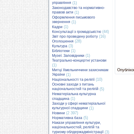
управління
(1)
Законодавство та нормативно-
правові акти
(1)
Оформлення письмового
звернення
(1)
(1)
Кадри
(44)
Консультації з громадськістю
(16)
Звіт про проведену роботу
(28)
Оголошення
(3)
Культура
(1)
Бібліотеки
(1)
Музеї. Заповідники
Театрально-концертні установи
(1)
Опубліков
Митці Хмельниччини захисникам
України
(1)
(10)
Національності та релігії
Основні заходи з питань
національностей та релігій
(5)
Нематеріальна культурна
(1)
спадщина
Заходи у сфері нематеріальної
культурної спадщини
(1)
(2 397)
Новини
(5)
Нормативна база
Накази управління культури,
національностей, релігій та
туризму облдержадміністрації
(3)