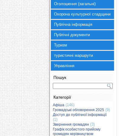
Оголошення (загальні)
Охорона культурної спадщини
Публічна інформація
Публічні документи
Туризм
туристичні маршрути
Управління
Пошук
Категорії
(146)
Афіша
(9)
Громадські обговорення 2025
Доступ до публічної інформації
(1)
(3)
Звернення громадян
Графік особистого прийому
громадян керівництвом