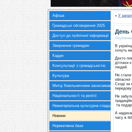
Афіша
«
У запал
Громадські обговорення 2025
День 
Доступ до публічної інформації
Опубліков
Звернення громадян
В україн
хочуть ми
Кадри
Дехто по
дітлахи 
Консультації з громадськістю
людей.
Не стали
Культура
обласної
Сході за
Митці Хмельниччини захисникам України
передову
Національності та релігії
Не забул
традицій
та подар
Нематеріальна культурна спадщина
А надихав
Новини
часу в бі
Нормативна база