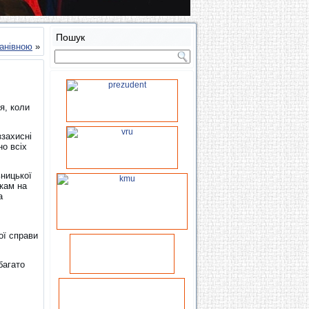
Пошук
ванівною
»
я, коли
захисні
о всіх
ницької
кам на
а
х
ої справи
багато