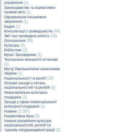
управління
(1)
Законодавство та нормативно-
правові акти
(1)
Оформлення письмового
звернення
(1)
(1)
Кадри
(44)
Консультації з громадськістю
(16)
Звіт про проведену роботу
(28)
Оголошення
(3)
Культура
(1)
Бібліотеки
(1)
Музеї. Заповідники
Театрально-концертні установи
(1)
Митці Хмельниччини захисникам
України
(1)
(10)
Національності та релігії
Основні заходи з питань
національностей та релігій
(5)
Нематеріальна культурна
(1)
спадщина
Заходи у сфері нематеріальної
культурної спадщини
(1)
(2 397)
Новини
(5)
Нормативна база
Накази управління культури,
національностей, релігій та
туризму облдержадміністрації
(3)