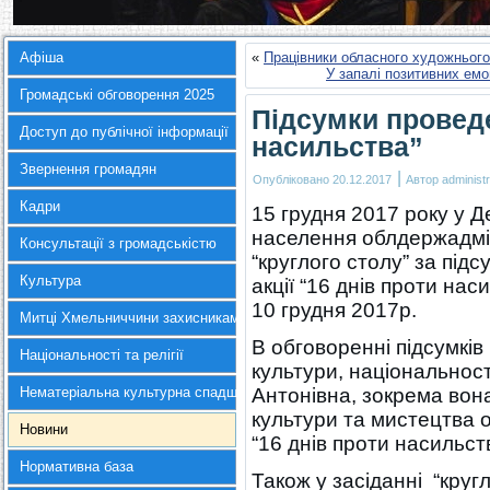
Афіша
«
Працівники обласного художнього
У запалі позитивних емо
Громадські обговорення 2025
Підсумки проведе
Доступ до публічної інформації
насильства”
Звернення громадян
|
Опубліковано
20.12.2017
Автор
administr
Кадри
15 грудня 2017 року у 
населення облдержадмін
Консультації з громадськістю
“круглого столу” за під
Культура
акції “16 днів проти на
10 грудня 2017р.
Митці Хмельниччини захисникам України
В обговоренні підсумків
Національності та релігії
культури, національност
Нематеріальна культурна спадщина
Антонівна, зокрема вона
культури та мистецтва о
Новини
“16 днів проти насильст
Нормативна база
Також у засіданні “круг