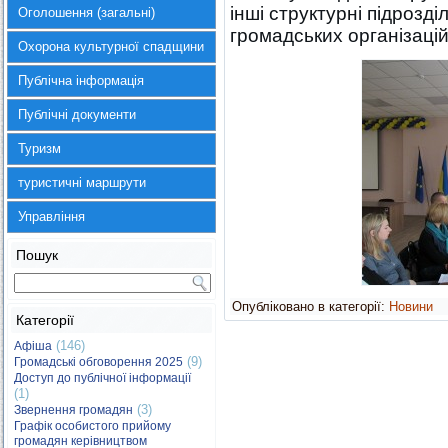
інші структурні підрозді
Оголошення (загальні)
громадських організацій
Охорона культурної спадщини
Публічна інформація
Публічні документи
Туризм
туристичні маршрути
Управління
Пошук
Опубліковано в категорії:
Новини
Категорії
(146)
Афіша
(9)
Громадські обговорення 2025
Доступ до публічної інформації
(1)
(3)
Звернення громадян
Графік особистого прийому
громадян керівництвом