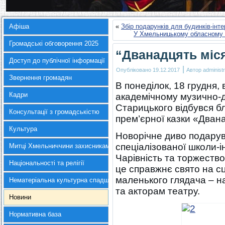
Афіша
«
Збір подарунків для будинків-інт
У Хмельницькому обласному 
Громадські обговорення 2025
“Дванадцять міс
Доступ до публічної інформації
|
Опубліковано
19.12.2017
Автор
administr
Звернення громадян
В понеділок, 18 грудня
Кадри
академічному музично-д
Старицького відбувся б
Консультації з громадськістю
прем’єрної казки «Двана
Культура
Новорічне диво подарув
спеціалізованої школи-ін
Митці Хмельниччини захисникам України
Чарівність та торжеств
Національності та релігії
це справжнє свято на сц
маленького глядача – н
Нематеріальна культурна спадщина
та акторам театру.
Новини
Нормативна база