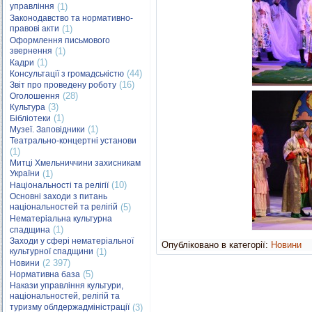
управління
(1)
Законодавство та нормативно-
правові акти
(1)
Оформлення письмового
звернення
(1)
(1)
Кадри
(44)
Консультації з громадськістю
(16)
Звіт про проведену роботу
(28)
Оголошення
(3)
Культура
(1)
Бібліотеки
(1)
Музеї. Заповідники
Театрально-концертні установи
(1)
Митці Хмельниччини захисникам
України
(1)
(10)
Національності та релігії
Основні заходи з питань
національностей та релігій
(5)
Нематеріальна культурна
(1)
спадщина
Заходи у сфері нематеріальної
Опубліковано в категорії:
Новини
культурної спадщини
(1)
(2 397)
Новини
(5)
Нормативна база
Накази управління культури,
національностей, релігій та
туризму облдержадміністрації
(3)