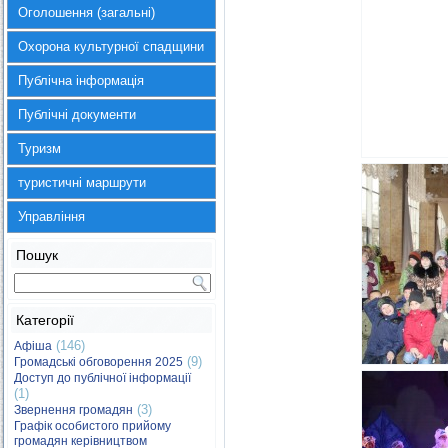
Оголошення (загальні)
Охорона культурної спадщини
Публічна інформація
Публічні документи
Туризм
туристичні маршрути
Управління
Пошук
Категорії
(146)
Афіша
(9)
Громадські обговорення 2025
Доступ до публічної інформації
(1)
(3)
Звернення громадян
Графік особистого прийому
громадян керівництвом