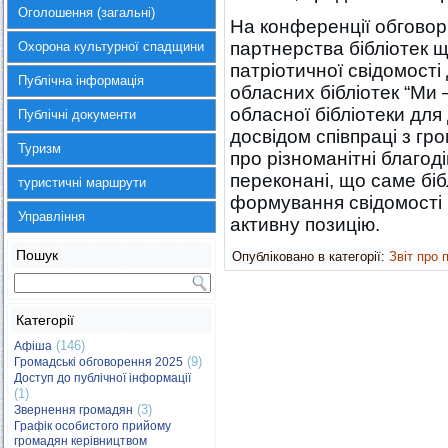
Оголошення (загальні)
На конференції обговор
партнерства бібліотек 
Охорона культурної спадщини
патріотичної свідомості
Публічна інформація
обласних бібліотек “Ми –
обласної бібліотеки для
Публічні документи
досвідом співпраці з гр
Туризм
про різноманітні благод
переконані, що саме бі
туристичні маршрути
формування свідомості 
Управління
активну позицію.
Пошук
Опубліковано в категорії:
Звіт про 
Категорії
(146)
Афіша
(9)
Громадські обговорення 2025
Доступ до публічної інформації
(1)
(3)
Звернення громадян
Графік особистого прийому
громадян керівництвом