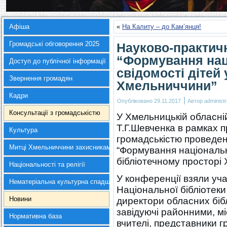
Афіша
«
На Калиту – до Кам’янця!
Громадські обговорення 2025
Науково-практич
“Формування нац
Доступ до публічної інформації
свідомості дітей 
Звернення громадян
Хмельниччини”
Кадри
|
Опубліковано
29.11.2017
Автор
administr
Консультації з громадськістю
У Хмельницькій обласній 
Т.Г.Шевченка в рамках 
Культура
громадськістю проведе
Митці Хмельниччини захисникам України
“Формування національно
бібліотечному просторі
Національності та релігії
У конференції взяли уч
Нематеріальна культурна спадщина
Національної бібліотеки 
Новини
директори обласних бібл
завідуючі районними, мі
Нормативна база
вчителі, представники г