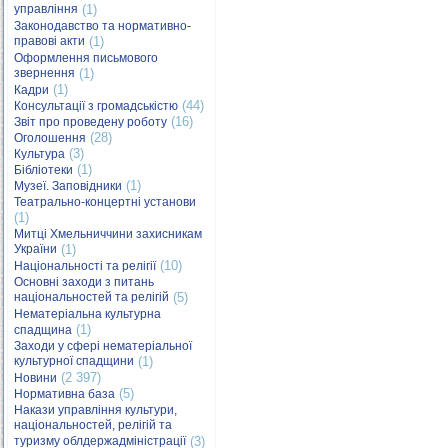
управління
(1)
Законодавство та нормативно-
правові акти
(1)
Оформлення письмового
звернення
(1)
(1)
Кадри
(44)
Консультації з громадськістю
(16)
Звіт про проведену роботу
(28)
Оголошення
(3)
Культура
(1)
Бібліотеки
(1)
Музеї. Заповідники
Театрально-концертні установи
(1)
Митці Хмельниччини захисникам
України
(1)
(10)
Національності та релігії
Основні заходи з питань
національностей та релігій
(5)
Нематеріальна культурна
(1)
спадщина
Заходи у сфері нематеріальної
культурної спадщини
(1)
(2 397)
Новини
(5)
Нормативна база
Накази управління культури,
національностей, релігій та
туризму облдержадміністрації
(3)