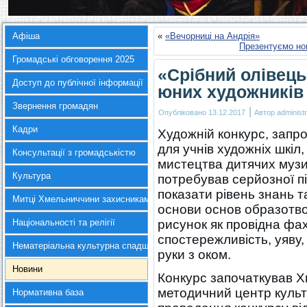
Афіша
«
«Вечорниці на Андрія»
Презентуємо нов
Громадські обговорення 2025
«Срібний олівець
Доступ до публічної інформації
юних художників
Звернення громадян
|
Опубліковано
13.12.2017
Автор
administr
Кадри
Художній конкурс, запр
для учнів художніх шкіл,
Консультації з громадськістю
мистецтва дитячих музи
Культура
потребував серйозної п
показати рівень знань т
Митці Хмельниччини захисникам України
основи основ образотв
Національності та релігії
рисунок як провідна фа
спостережливість, уяву
Нематеріальна культурна спадщина
руки з оком.
Новини
Конкурс започаткував 
методичний центр культу
Нормативна база