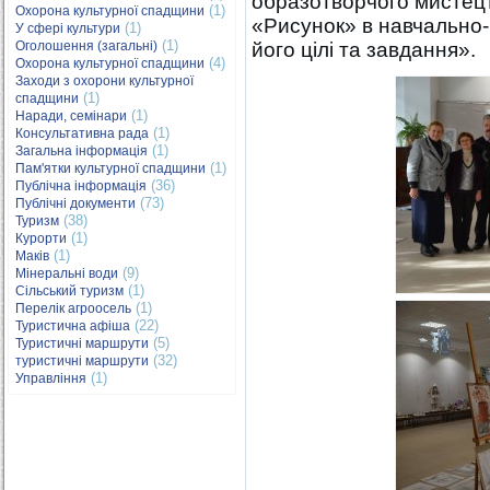
образотворчого мистец
(1)
Охорона культурної спадщини
«Рисунок» в навчально-
(1)
У сфері культури
(1)
Оголошення (загальні)
його цілі та завдання».
(4)
Охорона культурної спадщини
Заходи з охорони культурної
(1)
спадщини
(1)
Наради, семінари
(1)
Консультативна рада
(1)
Загальна інформація
(1)
Пам'ятки культурної спадщини
(36)
Публічна інформація
(73)
Публічні документи
(38)
Туризм
(1)
Курорти
(1)
Маків
(9)
Мінеральні води
(1)
Сільський туризм
(1)
Перелік агроосель
(22)
Туристична афіша
(5)
Туристичні маршрути
(32)
туристичні маршрути
(1)
Управління