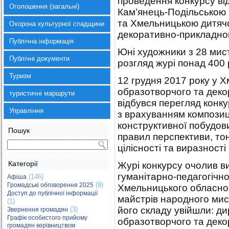
проведення конкурсу ві
Оголошення (загальні)
Кам’янець-Подільською
та Хмельницькою дитяч
Охорона культурної спадщини
декоративно-прикладно
Публічна інформація
Юні художники з 28 мис
Публічні документи
розгляд журі понад 400 
Туризм
12 грудня 2017 року у Х
образотворчого та дек
туристичні маршрути
відбувся перегляд конк
Управління
з врахуванням композиці
конструктивної побудов
Пошук
правил перспективи, то
цілісності та виразності
Категорії
Журі конкурсу очолив в
гуманітарно-педагогічно
(146)
Афіша
(9)
Громадські обговорення 2025
Хмельницького обласног
Доступ до публічної інформації
майстрів народного мист
(1)
його складу увійшли: д
(3)
Звернення громадян
Графік особистого прийому
образотворчого та дек
громадян керівництвом