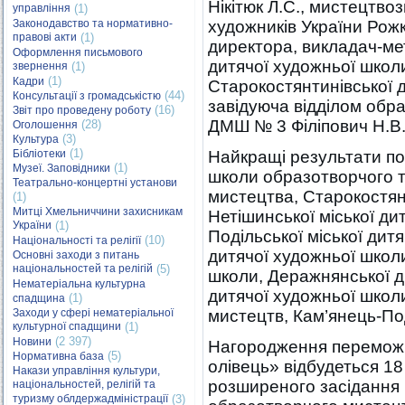
Нікітюк Л.С., мистецтво
управління
(1)
Законодавство та нормативно-
художників України Рожк
правові акти
(1)
директора, викладач-ме
Оформлення письмового
дитячої художньої школи
звернення
(1)
(1)
Кадри
Старокостянтинівської 
(44)
Консультації з громадськістю
завідуюча відділом обр
(16)
Звіт про проведену роботу
ДМШ № 3 Філіпович Н.В
(28)
Оголошення
(3)
Культура
(1)
Бібліотеки
Найкращі результати по
(1)
Музеї. Заповідники
школи образотворчого 
Театрально-концертні установи
мистецтва, Старокостян
(1)
Митці Хмельниччини захисникам
Нетішинської міської ди
України
(1)
Подільської міської дит
(10)
Національності та релігії
дитячої художньої школи
Основні заходи з питань
національностей та релігій
(5)
школи, Деражнянської д
Нематеріальна культурна
дитячої художньої школ
(1)
спадщина
Заходи у сфері нематеріальної
мистецтв, Кам’янець-По
культурної спадщини
(1)
(2 397)
Новини
Нагородження переможц
(5)
Нормативна база
олівець» відбудеться 18
Накази управління культури,
розширеного засідання 
національностей, релігій та
туризму облдержадміністрації
(3)