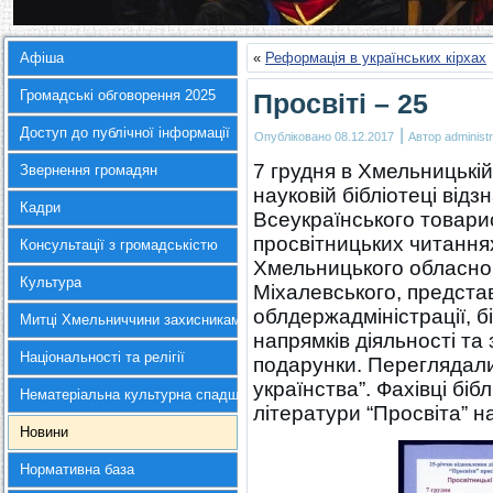
Афіша
«
Реформація в українських кірхах
Громадські обговорення 2025
Просвіті – 25
Доступ до публічної інформації
|
Опубліковано
08.12.2017
Автор
administr
7 грудня в Хмельницькі
Звернення громадян
науковій бібліотеці відз
Кадри
Всеукраїнського товарис
просвітницьких читаннях
Консультації з громадськістю
Хмельницького обласног
Культура
Міхалевського, предста
облдержадміністрації, б
Митці Хмельниччини захисникам України
напрямків діяльності та
Національності та релігії
подарунки. Переглядали
українства”. Фахівці біб
Нематеріальна культурна спадщина
літератури “Просвіта” на
Новини
Нормативна база