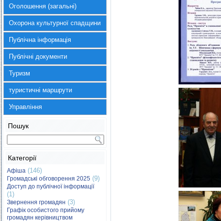
Оголошення (загальні)
Охорона культурної спадщини
Публічна інформація
Публічні документи
Туризм
туристичні маршрути
Управління
Пошук
Категорії
(146)
Афіша
(9)
Громадські обговорення 2025
Доступ до публічної інформації
(1)
(3)
Звернення громадян
Графік особистого прийому
громадян керівництвом