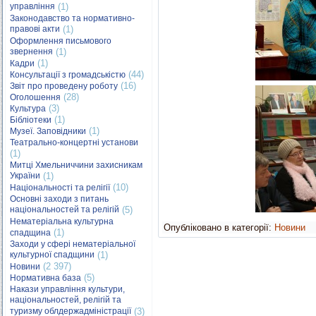
управління
(1)
Законодавство та нормативно-
правові акти
(1)
Оформлення письмового
звернення
(1)
(1)
Кадри
(44)
Консультації з громадськістю
(16)
Звіт про проведену роботу
(28)
Оголошення
(3)
Культура
(1)
Бібліотеки
(1)
Музеї. Заповідники
Театрально-концертні установи
(1)
Митці Хмельниччини захисникам
України
(1)
(10)
Національності та релігії
Основні заходи з питань
національностей та релігій
(5)
Нематеріальна культурна
Опубліковано в категорії:
Новини
(1)
спадщина
Заходи у сфері нематеріальної
культурної спадщини
(1)
(2 397)
Новини
(5)
Нормативна база
Накази управління культури,
національностей, релігій та
туризму облдержадміністрації
(3)