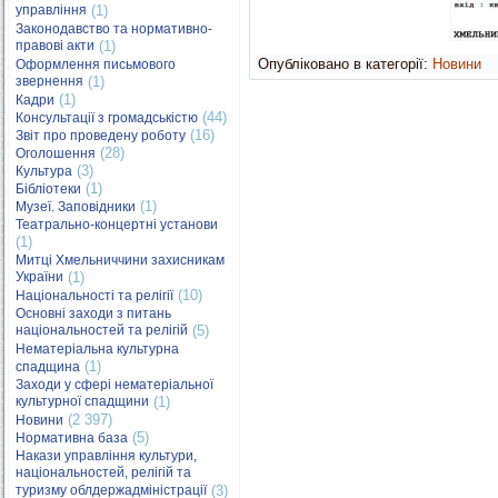
управління
(1)
Законодавство та нормативно-
правові акти
(1)
Опубліковано в категорії:
Новини
Оформлення письмового
звернення
(1)
(1)
Кадри
(44)
Консультації з громадськістю
(16)
Звіт про проведену роботу
(28)
Оголошення
(3)
Культура
(1)
Бібліотеки
(1)
Музеї. Заповідники
Театрально-концертні установи
(1)
Митці Хмельниччини захисникам
України
(1)
(10)
Національності та релігії
Основні заходи з питань
національностей та релігій
(5)
Нематеріальна культурна
(1)
спадщина
Заходи у сфері нематеріальної
культурної спадщини
(1)
(2 397)
Новини
(5)
Нормативна база
Накази управління культури,
національностей, релігій та
туризму облдержадміністрації
(3)