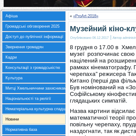
Афіша
«
«ProArt-2018»
Громадські обговорення 2025
Музейний кіно-кл
Доступ до публічної інформації
|
Опубліковано
06.12.2017
Автор
administr
8 грудня о 17.00 в Хм
Звернення громадян
музеї розпочинає свою 
Кадри
націлений на розширенн
рамках кінематографу. П
Консультації з громадськістю
черепаха” режисера Так
Культура
Китано (перші два фільм
Був номінований на «Зол
Митці Хмельниччини захисникам України
Софійському кінофестив
Національності та релігії
глядацьких симпатій.
Нематеріальна культурна спадщина
Назва картини відсилає
математичної теорії про
Новини
повільну черепаху, пруд
Нормативна база
наздогнати, так як дист