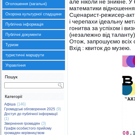
але ніколи не зникне. У
Оголошення (загальні)
математики відношення
Охорона культурної спадщини
Сценарист-режисер-акто
і черепахи ідеальну ме
Публічна інформація
гонитва за успіхом і виз
(незалежно від таланту
Публічні документи
Отож, запрошуємо всіх 
Туризм
Вхід : квиток до музею.
туристичні маршрути
Управління
Пошук
Категорії
(146)
Афіша
(9)
Громадські обговорення 2025
Доступ до публічної інформації
(1)
(3)
Звернення громадян
Графік особистого прийому
громадян керівництвом