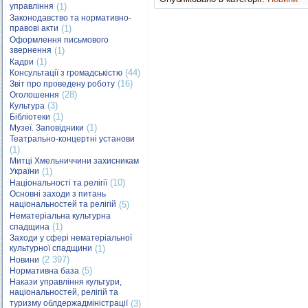
управління
(1)
Законодавство та нормативно-
правові акти
(1)
Оформлення письмового
звернення
(1)
(1)
Кадри
(44)
Консультації з громадськістю
(16)
Звіт про проведену роботу
(28)
Оголошення
(3)
Культура
(1)
Бібліотеки
(1)
Музеї. Заповідники
Театрально-концертні установи
(1)
Митці Хмельниччини захисникам
України
(1)
(10)
Національності та релігії
Основні заходи з питань
національностей та релігій
(5)
Нематеріальна культурна
(1)
спадщина
Заходи у сфері нематеріальної
культурної спадщини
(1)
(2 397)
Новини
(5)
Нормативна база
Накази управління культури,
національностей, релігій та
туризму облдержадміністрації
(3)