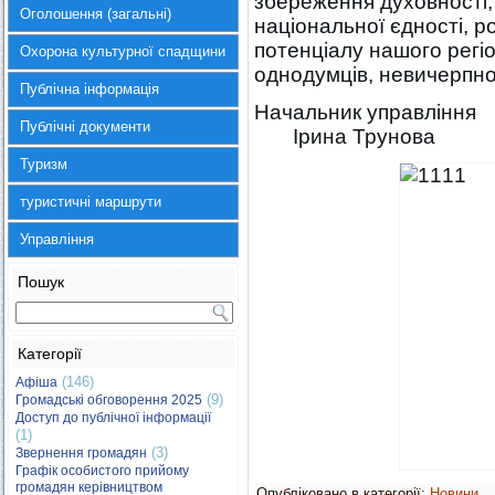
збереження духовності
Оголошення (загальні)
національної єдності, р
потенціалу нашого регіон
Охорона культурної спадщини
однодумців, невичерпної
Публічна інформація
Начальн
Публічні документи
Ірина Трунова
Туризм
туристичні маршрути
Управління
Пошук
Категорії
(146)
Афіша
(9)
Громадські обговорення 2025
Доступ до публічної інформації
(1)
(3)
Звернення громадян
Графік особистого прийому
громадян керівництвом
Опубліковано в категорії:
Новини