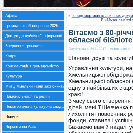
Афіша
«
Голодомор мовою архівних докум
В «Музеї пам’яті
Громадські обговорення 2025
Вітаємо з 80-річ
Доступ до публічної інформації
обласної бібліоте
Звернення громадян
|
Опубліковано
24.11.2017
Автор
administr
Кадри
Шановні друзі та колеги
Консультації з громадськістю
Управління культури, на
Хмельницької облдержадм
Культура
Хмельницької обласної б
Митці Хмельниччини захисникам України
одну з найбільших скар
краю!
Національності та релігії
З часу свого створення
Нематеріальна культурна спадщина
дітей імені Т.Шевченка
лихоліття і повоєнних р
Новини
фонди, ставила і успішн
Бажаємо вам й надалі ус
Нормативна база