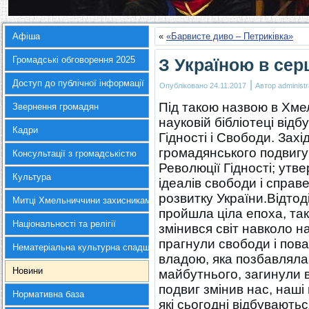
Афіша
«
«Барвисте диво – Петриківка»
Громадські обговорення 2025
З Україною в серц
Доступ до публічної інформації
|
Опубліковано
24.11.2017
Автор
administr
Під такою назвою в Хме
Звернення громадян
науковій бібліотеці від
Кадри
Гідності і Свободи. Зах
громадянського подвигу
Консультації з громадськістю
Революції Гідності; ут
Культура
ідеалів свободи і справ
розвитку України.Відтод
Митці Хмельниччини захисникам України
пройшла ціла епоха, так
Національності та релігії
змінився світ навколо на
прагнули свободи і пова
Нематеріальна культурна спадщина
владою, яка позбавляла 
Новини
майбутнього, загинули в
подвиг змінив нас, наші
Нормативна база
які сьогодні відбувають