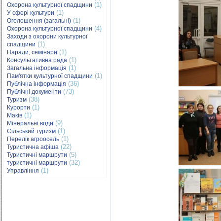
(1)
Охорона культурної спадщини
(1)
У сфері культури
(1)
Оголошення (загальні)
(4)
Охорона культурної спадщини
Заходи з охорони культурної
(1)
спадщини
(1)
Наради, семінари
(1)
Консультативна рада
(1)
Загальна інформація
(1)
Пам'ятки культурної спадщини
(36)
Публічна інформація
(73)
Публічні документи
(38)
Туризм
(1)
Курорти
(1)
Маків
(9)
Мінеральні води
(1)
Сільський туризм
(1)
Перелік агроосель
(22)
Туристична афіша
(5)
Туристичні маршрути
(32)
туристичні маршрути
(1)
Управління