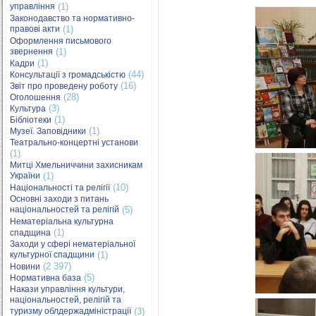
управління
(1)
Законодавство та нормативно-
правові акти
(1)
Оформлення письмового
звернення
(1)
(1)
Кадри
(44)
Консультації з громадськістю
(16)
Звіт про проведену роботу
(28)
Оголошення
(3)
Культура
(1)
Бібліотеки
(1)
Музеї. Заповідники
Театрально-концертні установи
(1)
Митці Хмельниччини захисникам
України
(1)
(10)
Національності та релігії
Основні заходи з питань
національностей та релігій
(5)
Нематеріальна культурна
(1)
спадщина
Заходи у сфері нематеріальної
культурної спадщини
(1)
(2 397)
Новини
(5)
Нормативна база
Накази управління культури,
національностей, релігій та
туризму облдержадміністрації
(3)