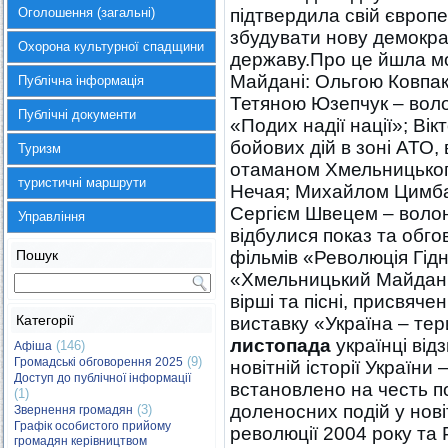
Оголошення (загальні)
підтвердила свій європ
збудувати нову демокра
Охорона культурної спадщини
державу.Про це йшла мо
Майдані: Ольгою Ковпак
Публічна інформація
Тетяною Юзепчук – вол
Публічні документи
«Подих надії нації»; В
бойових дій в зоні АТО
Туризм
отаманом Хмельницького 
туристичні маршрути
Нечая; Михайлом Цимба
Сергієм Швецем – воло
Управління
відбулися показ та обг
Пошук
фільмів «Революція Гідн
«Хмельницький Майдан. 
вірші та пісні, присвяче
Категорії
виставку «Україна – тер
листопада
українці від
(146)
Афіша
(9)
Громадські обговорення 2025
новітній історії України 
Доступ до публічної інформації
встановлено на честь п
(1)
доленосних подій у новіт
(3)
Звернення громадян
Графік особистого прийому
революції 2004 року та 
громадян керівництвом