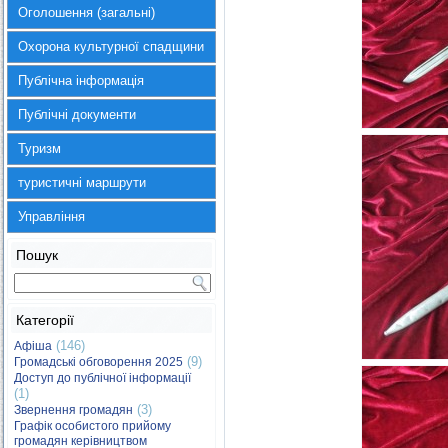
Оголошення (загальні)
Охорона культурної спадщини
Публічна інформація
Публічні документи
Туризм
туристичні маршрути
Управління
Пошук
Категорії
(146)
Афіша
(9)
Громадські обговорення 2025
Доступ до публічної інформації
(1)
(3)
Звернення громадян
Графік особистого прийому
громадян керівництвом