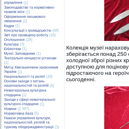
управління
(1)
Законодавство та нормативно-
правові акти
(1)
Оформлення письмового
звернення
(1)
(1)
Кадри
(44)
Консультації з громадськістю
(16)
Звіт про проведену роботу
(28)
Оголошення
(3)
Культура
Колекція музеї нарахову
(1)
Бібліотеки
зберігається понад 250 
(1)
Музеї. Заповідники
Театрально-концертні установи
холодної зброї різних к
(1)
доступною для поцінову
Митці Хмельниччини захисникам
України
(1)
підростаючого на герої
(10)
Національності та релігії
сьогоденні.
Основні заходи з питань
національностей та релігій
(5)
Нематеріальна культурна
(1)
спадщина
Заходи у сфері нематеріальної
культурної спадщини
(1)
(2 397)
Новини
(5)
Нормативна база
Накази управління культури,
національностей, релігій та
туризму облдержадміністрації
(3)