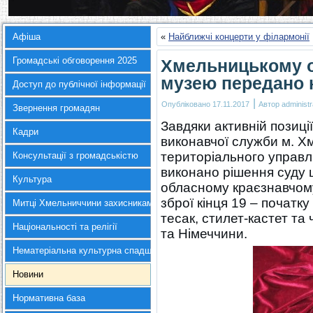
Афіша
«
Найближчі концерти у філармонії
Громадські обговорення 2025
Хмельницькому 
музею передано к
Доступ до публічної інформації
|
Опубліковано
17.11.2017
Автор
administr
Звернення громадян
Завдяки активній позиці
Кадри
виконавчої служби м. Х
територіального управл
Консультації з громадськістю
виконано рішення суду
Культура
обласному краєзнавчому 
зброї кінця 19 – початку
Митці Хмельниччини захисникам України
тесак, стилет-кастет т
Національності та релігії
та Німеччини.
Нематеріальна культурна спадщина
Новини
Нормативна база