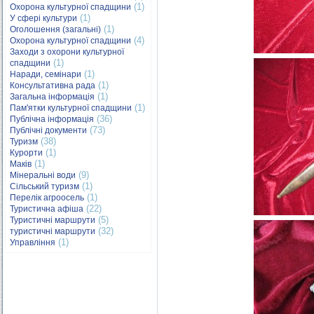
(1)
Охорона культурної спадщини
(1)
У сфері культури
(1)
Оголошення (загальні)
(4)
Охорона культурної спадщини
Заходи з охорони культурної
(1)
спадщини
(1)
Наради, семінари
(1)
Консультативна рада
(1)
Загальна інформація
(1)
Пам'ятки культурної спадщини
(36)
Публічна інформація
(73)
Публічні документи
(38)
Туризм
(1)
Курорти
(1)
Маків
(9)
Мінеральні води
(1)
Сільський туризм
(1)
Перелік агроосель
(22)
Туристична афіша
(5)
Туристичні маршрути
(32)
туристичні маршрути
(1)
Управління