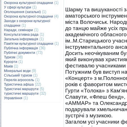
(1)
Охорона культурної спадщини
(1)
У сфері культури
Шарму та вишуканості з
(1)
Оголошення (загальні)
аматорського інструме
(4)
Охорона культурної спадщини
Заходи з охорони культурної
міста Волочиськ. Народ
(1)
спадщини
до танцю майже усіх пр
(1)
Наради, семінари
академічного обласног
(1)
Консультативна рада
(1)
Загальна інформація
ім..М.Старицького учас
(1)
Пам'ятки культурної спадщини
інструментального анса
(36)
Публічна інформація
Досить неочікуваним бу
(73)
Публічні документи
(38)
Туризм
який виконував христия
(1)
Курорти
фестивалю учасниками 
(1)
Маків
(9)
Мінеральні води
Потужним був виступ на
(1)
Сільський туризм
«Концерт» з м.Полонног
(1)
Перелік агроосель
років є фаворитом мист
(22)
Туристична афіша
(5)
Туристичні маршрути
Гурти «Толока» з Кам’ян
(32)
туристичні маршрути
Славути, «Флеш бенд», 
(1)
Управління
«АММАР» та Олександр 
подарували хмельничана
зустрічі з музикою.
Загалом усі учасники ф