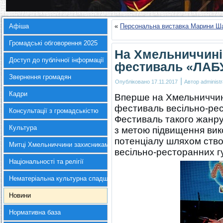
Афіша
«
Персональна виставка Марини Ша
Громадські обговорення 2025
На Хмельниччині
Доступ до публічної інформації
фестиваль «ЛАБ
Звернення громадян
|
Опубліковано
17.11.2017
Автор
administr
Кадри
Вперше на Хмельниччин
фестиваль весільно-ре
Консультації з громадськістю
Фестиваль такого жанр
Культура
з метою підвищення вик
потенціалу шляхом ство
Митці Хмельниччини захисникам України
весільно-ресторанних гу
Національності та релігії
Нематеріальна культурна спадщина
Новини
Нормативна база