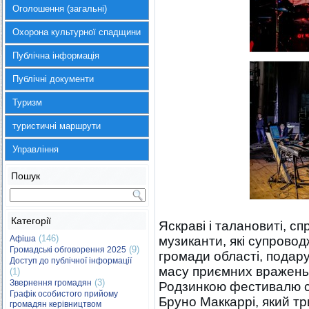
Оголошення (загальні)
Охорона культурної спадщини
Публічна інформація
Публічні документи
Туризм
туристичні маршрути
Управління
Пошук
Категорії
Яскраві і талановиті, с
(146)
Афіша
музиканти, які супрово
(9)
Громадські обговорення 2025
громади області, подар
Доступ до публічної інформації
масу приємних вражень
(1)
(3)
Звернення громадян
Родзинкою фестивалю ста
Графік особистого прийому
Бруно Маккаррі, який тр
громадян керівництвом