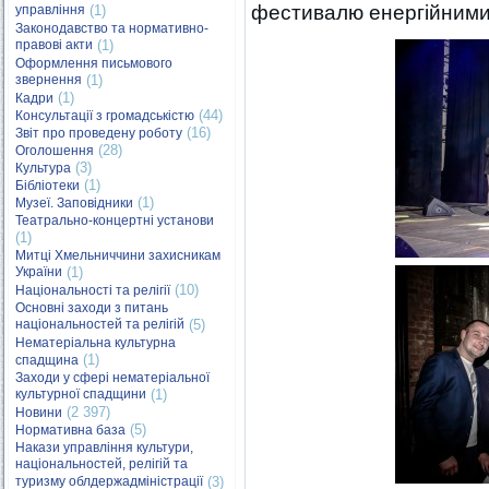
фестивалю енергійними
управління
(1)
Законодавство та нормативно-
правові акти
(1)
Оформлення письмового
звернення
(1)
(1)
Кадри
(44)
Консультації з громадськістю
(16)
Звіт про проведену роботу
(28)
Оголошення
(3)
Культура
(1)
Бібліотеки
(1)
Музеї. Заповідники
Театрально-концертні установи
(1)
Митці Хмельниччини захисникам
України
(1)
(10)
Національності та релігії
Основні заходи з питань
національностей та релігій
(5)
Нематеріальна культурна
(1)
спадщина
Заходи у сфері нематеріальної
культурної спадщини
(1)
(2 397)
Новини
(5)
Нормативна база
Накази управління культури,
національностей, релігій та
туризму облдержадміністрації
(3)