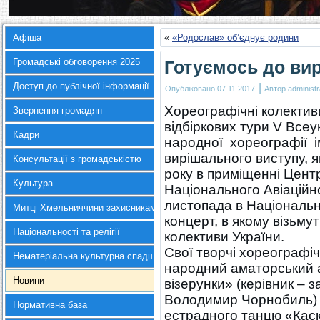
Афіша
«
«Родослав» об’єднує родини
Громадські обговорення 2025
Готуємось до ви
Доступ до публічної інформації
|
Опубліковано
07.11.2017
Автор
administr
Хореографічні колектив
Звернення громадян
відбіркових тури V Все
Кадри
народної хореографії і
вирішального виступу, 
Консультації з громадськістю
року в приміщенні Цент
Культура
Національного Авіаційно
листопада в Національні
Митці Хмельниччини захисникам України
концерт, в якому візьму
Національності та релігії
колективи України.
Свої творчі хореографічн
Нематеріальна культурна спадщина
народний аматорський 
Новини
візерунки» (керівник – 
Володимир Чорнобиль) 
Нормативна база
естрадного танцю «Каска