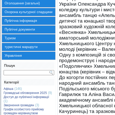
Оголошення (загальні)
України Олександра Куч
коледжу культури і мис
Охорона культурної спадщини
ансамбль танцю «Апель
дитячої та юнацької тво
Публічна інформація
зразковий художній кол
Публічні документи
«Веснянка»
Хмельницьк
аматорський молодіжни
Туризм
Хмельницького Центру н
туристичні маршрути
молоді (керівник – Вале
Одну з композицій зі св
Управління
продемонструє і народн
Пошук
«Подолянчик» Хмельниць
юнацтва (керівник – відм
До когорти постійних п
Категорії
народний ансамбль тан
Подільського міського б
(146)
Афіша
(9)
Громадські обговорення 2025
Гаврилюк та Аліна Васи
Доступ до публічної інформації
академічному ансамблі п
(1)
Хмельницької обласної ф
(3)
Звернення громадян
Графік особистого прийому
Качуринець) та зразко
громадян керівництвом