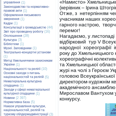
«Намисто» Хмельницько
управління
(1)
Законодавство та нормативно-
(керівник – Ірина Штогрі
правові акти
(1)
Отже, з нетерпінням че
Оформлення письмового
учасникам наших хореог
звернення
(1)
(1)
Кадри
гарного настрою, творч
(44)
Консультації з громадськістю
перемог!
(16)
Звіт про проведену роботу
Нагадаємо, у листопаді
(28)
Оголошення
(3)
Культура
відбірковий тур V Всеу
(1)
Бібліотеки
народної хореографії і
(1)
Музеї. Заповідники
Театрально-концертні установи
року до Хмельницького н
(1)
хореографічні колективи
Митці Хмельниччини захисникам
та Хмельницької област
України
(1)
(10)
Національності та релігії
журі на чолі з Героєм У
Основні заходи з питань
головою Всеукраїнської
національностей та релігій
(5)
директором-художнім к
Нематеріальна культурна
(1)
спадщина
академічного ансамблю 
Заходи у сфері нематеріальної
Мирославом Вантухом у
культурної спадщини
(1)
(2 397)
Новини
конкурсу.
(5)
Нормативна база
Накази управління культури,
національностей, релігій та
туризму облдержадміністрації
(3)