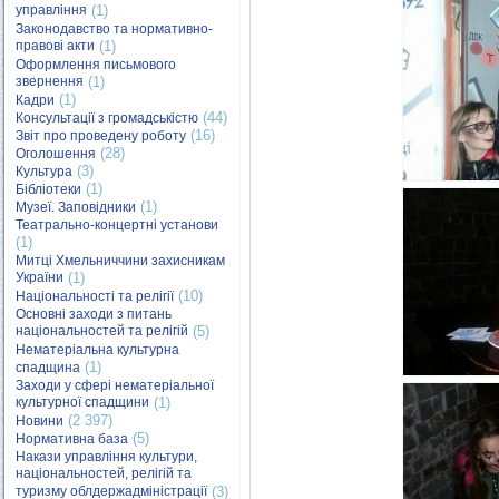
управління
(1)
Законодавство та нормативно-
правові акти
(1)
Оформлення письмового
звернення
(1)
(1)
Кадри
(44)
Консультації з громадськістю
(16)
Звіт про проведену роботу
(28)
Оголошення
(3)
Культура
(1)
Бібліотеки
(1)
Музеї. Заповідники
Театрально-концертні установи
(1)
Митці Хмельниччини захисникам
України
(1)
(10)
Національності та релігії
Основні заходи з питань
національностей та релігій
(5)
Нематеріальна культурна
(1)
спадщина
Заходи у сфері нематеріальної
культурної спадщини
(1)
(2 397)
Новини
(5)
Нормативна база
Накази управління культури,
національностей, релігій та
туризму облдержадміністрації
(3)