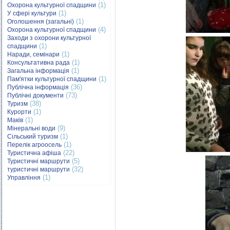
(1)
Охорона культурної спадщини
(1)
У сфері культури
(1)
Оголошення (загальні)
(4)
Охорона культурної спадщини
Заходи з охорони культурної
(1)
спадщини
(1)
Наради, семінари
(1)
Консультативна рада
(1)
Загальна інформація
(1)
Пам'ятки культурної спадщини
(36)
Публічна інформація
(73)
Публічні документи
(38)
Туризм
(1)
Курорти
(1)
Маків
(9)
Мінеральні води
(1)
Сільський туризм
(1)
Перелік агроосель
(22)
Туристична афіша
(5)
Туристичні маршрути
(32)
туристичні маршрути
(1)
Управління