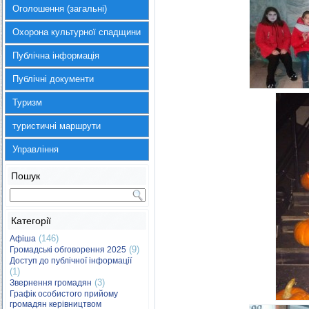
Оголошення (загальні)
Охорона культурної спадщини
Публічна інформація
Публічні документи
Туризм
туристичні маршрути
Управління
Пошук
Категорії
(146)
Афіша
(9)
Громадські обговорення 2025
Доступ до публічної інформації
(1)
(3)
Звернення громадян
Графік особистого прийому
громадян керівництвом