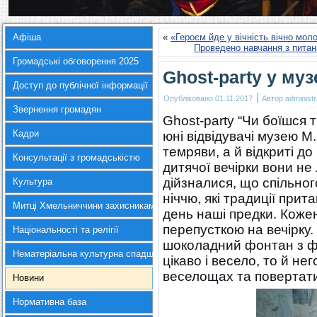
Афіша
«
«Героєм йде у вічність вічно мо
Проведено навчання з питан
Громадські обговорення 2025
Ghost-party у муз
Доступ до публічної інформації
|
Опубліковано
01.11.2017
Автор
administr
Звернення громадян
Ghost-party “Чи боїшся 
Кадри
юні відвідувачі музею 
темряви, а й відкриті до
Консультації з громадськістю
дитячої вечірки вони не
дійзналися, що спільно
Культура
ніччю, які традиції прит
Митці Хмельниччини захисникам України
день наші предки. Кожен
перепусткою на вечірку. 
Національності та релігії
шоколадний фонтан з фр
Нематеріальна культурна спадщина
цікаво і весело, то й не
веселощах та повертати
Новини
Нормативна база