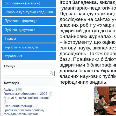
Ігоря Западенка, викла
Оголошення (загальні)
гуманітарно-педагогічної
Охорона культурної спадщини
Під час заходу науковц
досліджень на сайтах ун
Публічна інформація
власних робіт у «хмарн
Публічні документи
відкритий доступ до влас
онлайнових журналах. 
Туризм
– інструменту, що оціню
світову науку, визначає
туристичні маршрути
досліджень. Також пере
Управління
бази. Працівники бібліо
відкритими бібліографі
Пошук
даними бібліотек Украї
власних наукових публік
періодичних видань.
Категорії
(146)
Афіша
(9)
Громадські обговорення 2025
Доступ до публічної інформації
(1)
(3)
Звернення громадян
Графік особистого прийому
громадян керівництвом