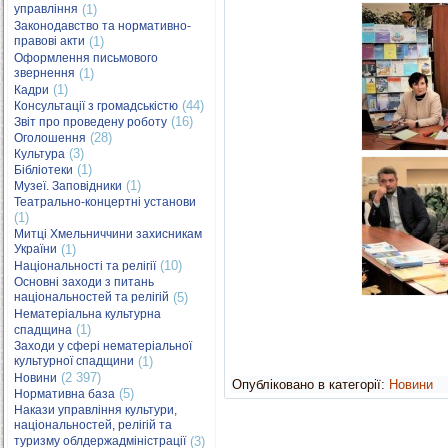
управління
(1)
Законодавство та нормативно-
правові акти
(1)
Оформлення письмового
звернення
(1)
(1)
Кадри
(44)
Консультації з громадськістю
(16)
Звіт про проведену роботу
(28)
Оголошення
(3)
Культура
(1)
Бібліотеки
(1)
Музеї. Заповідники
Театрально-концертні установи
(1)
Митці Хмельниччини захисникам
України
(1)
(10)
Національності та релігії
Основні заходи з питань
національностей та релігій
(5)
Нематеріальна культурна
(1)
спадщина
Заходи у сфері нематеріальної
культурної спадщини
(1)
(2 397)
Новини
Опубліковано в категорії:
Новини
(5)
Нормативна база
Накази управління культури,
національностей, релігій та
туризму облдержадміністрації
(3)