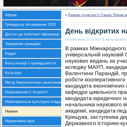
Афіша
«
Казкар сучасності Сашко Лірник в 
Громадські обговорення 2025
День відкритих 
Доступ до публічної інформації
|
Опубліковано
27.10.2017
Автор
administr
Звернення громадян
В рамках Міжнародного 
Кадри
універсальній науковій 
наукових видань за уча
Консультації з громадськістю
коледжу МАУП, кандидат
Валентини Парандій, пр
Культура
роботи кооперативного 
Митці Хмельниччини захисникам України
кандидата економічних 
кафедри цивільного пра
Національності та релігії
кандидата юридичних н
Нематеріальна культурна спадщина
начальника наукового ві
академії, кандидата пед
Новини
Крищука, заступника ди
Нормативна база
Державного історико-ку