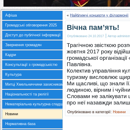
Афіша
«
Найближчі концерти у філармонії
Громадські обговорення 2025
Вічна пам’ять!
Доступ до публічної інформації
|
Опубліковано
24.10.2017
Автор
administr
Трагічною звісткою розп
Звернення громадян
жовтня 2017 року відійш
Кадри
громадської організації
Павлівна.
Консультації з громадськістю
Колектив управління кул
Культура
туризму висловлює щирі 
Ми щасливі, що знали ї
Митці Хмельниччини захисникам України
людиною, вірним і чуйн
Національності та релігії
Словами не залікувати ц
про неї назавжди залиш
Нематеріальна культурна спадщина
Опубліковано в категорії:
Новини
Новини
Нормативна база