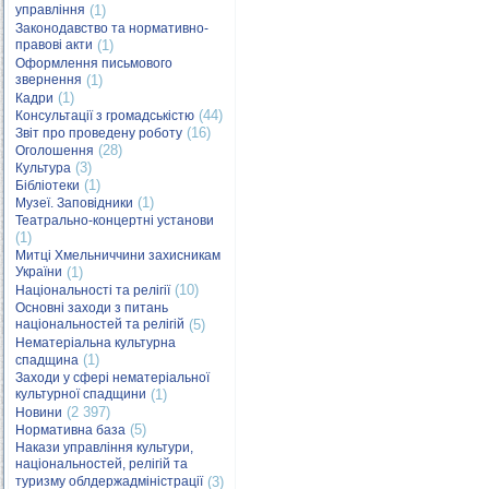
управління
(1)
Законодавство та нормативно-
правові акти
(1)
Оформлення письмового
звернення
(1)
(1)
Кадри
(44)
Консультації з громадськістю
(16)
Звіт про проведену роботу
(28)
Оголошення
(3)
Культура
(1)
Бібліотеки
(1)
Музеї. Заповідники
Театрально-концертні установи
(1)
Митці Хмельниччини захисникам
України
(1)
(10)
Національності та релігії
Основні заходи з питань
національностей та релігій
(5)
Нематеріальна культурна
(1)
спадщина
Заходи у сфері нематеріальної
культурної спадщини
(1)
(2 397)
Новини
(5)
Нормативна база
Накази управління культури,
національностей, релігій та
туризму облдержадміністрації
(3)