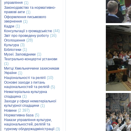
управління
(1)
Законодавство та нормативно-
правові акти
(1)
Оформлення письмового
звернення
(1)
(1)
Кадри
(44)
Консультації з громадськістю
(16)
Звіт про проведену роботу
(28)
Оголошення
(3)
Культура
(1)
Бібліотеки
(1)
Музеї. Заповідники
Театрально-концертні установи
(1)
Митці Хмельниччини захисникам
України
(1)
(10)
Національності та релігії
Основні заходи з питань
національностей та релігій
(5)
Нематеріальна культурна
(1)
спадщина
Заходи у сфері нематеріальної
культурної спадщини
(1)
(2 397)
Новини
(5)
Нормативна база
Накази управління культури,
національностей, релігій та
туризму облдержадміністрації
(3)