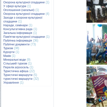
(1)
Охорона культурної спадщини
(1)
У сфері культури
(1)
Оголошення (загальні)
(4)
Охорона культурної спадщини
Заходи з охорони культурної
(1)
спадщини
(1)
Наради, семінари
(1)
Консультативна рада
(1)
Загальна інформація
(1)
Пам'ятки культурної спадщини
(36)
Публічна інформація
(73)
Публічні документи
(38)
Туризм
(1)
Курорти
(1)
Маків
(9)
Мінеральні води
(1)
Сільський туризм
(1)
Перелік агроосель
(22)
Туристична афіша
(5)
Туристичні маршрути
(32)
туристичні маршрути
(1)
Управління