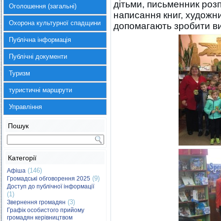
дітьми, письменник розп
Оголошення (загальні)
написання книг, художни
Охорона культурної спадщини
допомагають зробити ви
Публічна інформація
Публічні документи
Туризм
туристичні маршрути
Управління
Пошук
Категорії
(146)
Афіша
(9)
Громадські обговорення 2025
Доступ до публічної інформації
(1)
(3)
Звернення громадян
Графік особистого прийому
громадян керівництвом