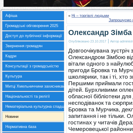
Афіша
«
Ні – торгівлі людьми
Запрошуємо н
Громадські обговорення 2025
Олександр Зімба
Доступ до публічної інформації
|
Опубліковано
23.10.2017
Автор
administr
Звернення громадян
Довгоочікувана зустріч
Кадри
Олександром Зімбою ві
вітали одного з найулюб
Консультації з громадськістю
пригоди Бровка та Мурч
школярики, так і ті, хто
Культура
Першими приймали гостя
Митці Хмельниччини захисникам України
дітей. Бурхливими оплес
обласної бібліотеки для 
Національності та релігії
несподіванок та сюрпри
Нематеріальна культурна спадщина
Бровка та Мурчика, декл
запитання і не тільки. 
Новини
гостинах у читачів Дера
Нормативна база
Чемеровецької районних