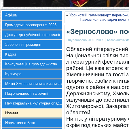
Афіша
«
Урочистий гала-концерт переможц
Навчалися викладачі початк
Громадські обговорення 2025
«Зернослово» пос
Доступ до публічної інформації
|
Опубліковано
20.10.2017
Автор
administr
Звернення громадян
Обласний літературний 
Кадри
Національної спілки пи
літературний фестиваль
Консультації з громадськістю
районі. Це вже втретє 
Хмельниччини та гості з
Культура
творчістю, своїми книга
Митці Хмельниччини захисникам України
одного з районів нашог
Деражнянському, Хмель
Національності та релігії
залучивши до фестивалю 
Нематеріальна культурна спадщина
Житомирської, Закарпатс
областей.
Новини
Нині ж у літературному 
Нормативна база
окрім подільських майстр