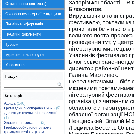
Запорізької області – В
Оголошення (загальні)
Білокопитов.
Охорона культурної спадщини
Вирушаючи в таки справд
фестивалю, поклали квіт
Публічна інформація
прочитали біля нього ві
Публічні документи
великого поета-пророка п
проведення тут, у центр
Туризм
літературно-мистецьког
Учасників фестивалю пр
туристичні маршрути
Білогірської районної 
Управління
директор районної цент
Галина Мартинюк.
Пошук
Перед читачами – біблі
місцевими поетами-амат
літературний фестиваль
Категорії
організації з читанням 
(146)
Афіша
обласного літературног
(9)
Громадські обговорення 2025
Доступ до публічної інформації
обласної організації Н
(1)
Ненцінський, Віталій М
(3)
Звернення громадян
Людмила Весела, Ольга 
Графік особистого прийому
громадян керівництвом