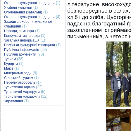
(1)
Охорона культурної спадщини
літературне, високохудо
(1)
У сфері культури
безпосередньо в селах,
(1)
Оголошення (загальні)
хліб і до хліба. Цьогор
(4)
Охорона культурної спадщини
Заходи з охорони культурної
падає на благодатний ґру
(1)
спадщини
захопленням сприймают
(1)
Наради, семінари
(1)
письменників, з нетерпін
Консультативна рада
(1)
Загальна інформація
(1)
Пам'ятки культурної спадщини
(36)
Публічна інформація
(73)
Публічні документи
(38)
Туризм
(1)
Курорти
(1)
Маків
(9)
Мінеральні води
(1)
Сільський туризм
(1)
Перелік агроосель
(22)
Туристична афіша
(5)
Туристичні маршрути
(32)
туристичні маршрути
(1)
Управління