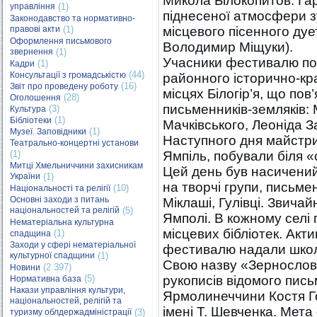
Микола Білокопитов. Га
управління
(1)
піднесеної атмосфери зу
Законодавство та нормативно-
правові акти
(1)
місцевого пісенного дуе
Оформлення письмового
Володимир Міщуки).
звернення
(1)
Учасники фестивалю по
(1)
Кадри
(44)
Консультації з громадськістю
районного історично-кр
(16)
Звіт про проведену роботу
місцях Білогір’я, що пов
(28)
Оголошення
письменників-земляків:
(3)
Культура
(1)
Бібліотеки
Мачківського, Леоніда 
(1)
Музеї. Заповідники
Наступного дня майстри
Театрально-концертні установи
(1)
Ямпіль, побували біля «
Митці Хмельниччини захисникам
Цей день був насичений
України
(1)
на творчі групи, письме
(10)
Національності та релігії
Основні заходи з питань
Міклаші, Гулівці. Звичай
національностей та релігій
(5)
Ямполі. В кожному селі 
Нематеріальна культурна
місцевих бібліотек. Акт
(1)
спадщина
Заходи у сфері нематеріальної
фестивалю надали школ
культурної спадщини
(1)
Свою назву «Зернослов
(2 397)
Новини
(5)
рукописів відомого пис
Нормативна база
Накази управління культури,
Ярмолинеччини Костя Го
національностей, релігій та
імені Т. Шевченка. Мета
туризму облдержадміністрації
(3)