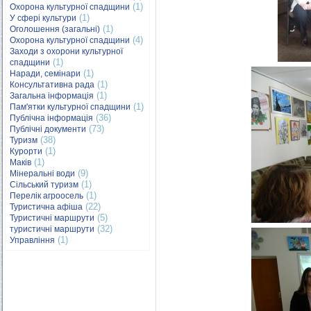
(1)
Охорона культурної спадщини
(1)
У сфері культури
(1)
Оголошення (загальні)
(4)
Охорона культурної спадщини
Заходи з охорони культурної
(1)
спадщини
(1)
Наради, семінари
(1)
Консультативна рада
(1)
Загальна інформація
(1)
Пам'ятки культурної спадщини
(36)
Публічна інформація
(73)
Публічні документи
(38)
Туризм
(1)
Курорти
(1)
Маків
(9)
Мінеральні води
(1)
Сільський туризм
(1)
Перелік агроосель
(22)
Туристична афіша
(5)
Туристичні маршрути
(32)
туристичні маршрути
(1)
Управління