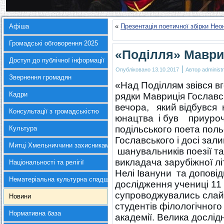
Афіша
«
Презентація поетичної збірки Неон
Громадські обговорення 2025
«Поділля» Маври
Доступ до публічної інформації
|
Опубліковано
13.10.2017
Автор
administr
Звернення громадян
«Над Поділлям звівся вг
Кадри
рядки Мавриція Гославс
вечора, який відбувся 
Консультації з громадськістю
юнацтва і був приуроче
подільського поета пол
Культура
Гославського і досі за
Митці Хмельниччини захисникам України
шанувальників поезії т
викладача зарубіжної л
Національності та релігії
Нелі Івануни та допові
Нематеріальна культурна спадщина
дослідження учениці 11 
супроводжувались слайд
Новини
студентів філологічного
Нормативна база
академії. Велика дослід