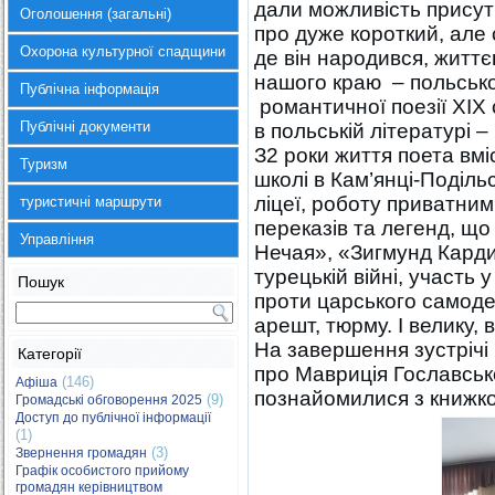
дали можливість присутн
Оголошення (загальні)
про дуже короткий, але
Охорона культурної спадщини
де він народився, житт
нашого краю – польсько
Публічна інформація
романтичної поезії ХІХ 
Публічні документи
в польській літературі 
З2 роки життя поета вмі
Туризм
школі в Кам’янці-Поділ
ліцеї, роботу приватним
туристичні маршрути
переказів та легенд, що
Управління
Нечая», «Зигмунд Карди
турецькій війні, участь
Пошук
проти царського самоде
арешт, тюрму. І велику,
На завершення зустрічі
Категорії
про Мавриція Гославськ
(146)
Афіша
познайомилися з книжко
(9)
Громадські обговорення 2025
Доступ до публічної інформації
(1)
(3)
Звернення громадян
Графік особистого прийому
громадян керівництвом