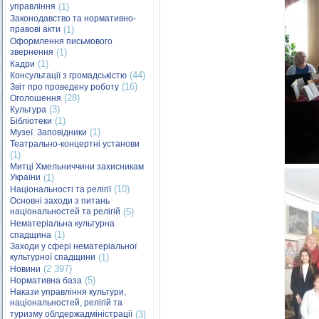
управління
(1)
Законодавство та нормативно-
правові акти
(1)
Оформлення письмового
звернення
(1)
(1)
Кадри
(44)
Консультації з громадськістю
(16)
Звіт про проведену роботу
(28)
Оголошення
(3)
Культура
(1)
Бібліотеки
(1)
Музеї. Заповідники
Театрально-концертні установи
(1)
Митці Хмельниччини захисникам
України
(1)
(10)
Національності та релігії
Основні заходи з питань
національностей та релігій
(5)
Нематеріальна культурна
(1)
спадщина
Заходи у сфері нематеріальної
культурної спадщини
(1)
(2 397)
Новини
(5)
Нормативна база
Накази управління культури,
національностей, релігій та
туризму облдержадміністрації
(3)