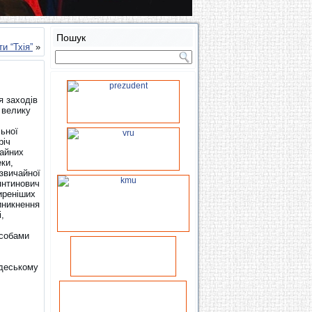
Пошук
и “Тхія”
»
я заходів
 велику
льної
річ
чайних
ки,
звичайної
янтинович
иреніших
виникнення
,
асобами
Одеському