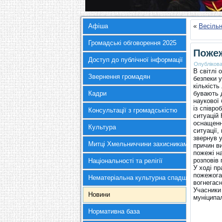
Афіша
«
Весільн
Громадські обговорення 2025
Пожеж
Доступ до публічної інформації
Опубліков
В світлі 
Звернення громадян
безпеки 
кількість
Кадри
бувають д
наукової 
із співр
Консультації з громадськістю
ситуацій
оснащенн
Культура
ситуації
звернув 
Митці Хмельниччини захисникам України
причин ви
пожежі на
розповів 
Національності та релігії
У ході пр
пожежога
Нематеріальна культурна спадщина
вогнегас
Учасники
Новини
муніципа
Нормативна база