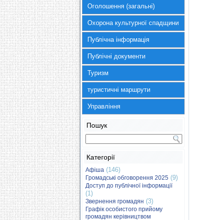
Оголошення (загальні)
Охорона культурної спадщини
Публічна інформація
Публічні документи
Туризм
туристичні маршрути
Управління
Пошук
Категорії
(146)
Афіша
(9)
Громадські обговорення 2025
Доступ до публічної інформації
(1)
(3)
Звернення громадян
Графік особистого прийому
громадян керівництвом