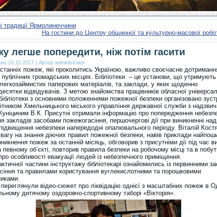
і традиції Ярмолинеччини
На гостини до Центру общинної та культурно-масової робот
у легше попередити, ніж потім гасити
ано
10.10.2017
|
Автор
administrator
останніх пожеж, які проколитись Україною, важливо своєчасне дотриманн
у публічних громадських місцях. Бібліотеки – це установи, що утримують
 легкозаймистих паперових матеріалів, та заклади, у яких щоденно
есятки відвідувачів. З метою знайомства працівників обласної універса
бібліотеки з основними положеннями пожежної безпеки організовано зуст
обітником Хмельницького міського управління державної служби з надзви
 Куніциним В.К. Присутні отримали інформацію про попередження небезпе
я закладів засобами пожежогасіння, першочергові дії при виникненні над
, підвищення небезпеки напередодні опалювального періоду. Віталій Кост
увагу на знання діючих правил пожежної безпеки, навів приклади найпош
никнення пожеж за останній місяць, обговорив з присутніми дії під час 
 певному об’єкті, повторив правила безпеки на робочому місці та в побуті
про особливості евакуації людей із небезпечного приміщення.
актичної частини інструктажу бібліотекарі ознайомились із первинними з
сіння та правилами користування вуглекислотними та порошковими
никами.
 переглянули відео-сюжет про ліквідацію однієї з масштабних пожеж в 
льному дитячому оздоровчо-спортивному таборі «Вікторія».