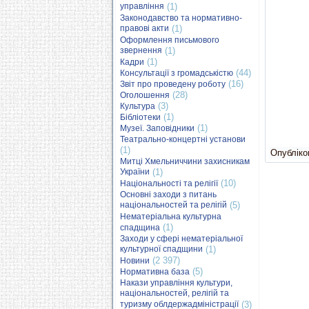
управління
(1)
Законодавство та нормативно-
правові акти
(1)
Оформлення письмового
звернення
(1)
(1)
Кадри
(44)
Консультації з громадськістю
(16)
Звіт про проведену роботу
(28)
Оголошення
(3)
Культура
(1)
Бібліотеки
(1)
Музеї. Заповідники
Театрально-концертні установи
(1)
Опубліков
Митці Хмельниччини захисникам
України
(1)
(10)
Національності та релігії
Основні заходи з питань
національностей та релігій
(5)
Нематеріальна культурна
(1)
спадщина
Заходи у сфері нематеріальної
культурної спадщини
(1)
(2 397)
Новини
(5)
Нормативна база
Накази управління культури,
національностей, релігій та
туризму облдержадміністрації
(3)