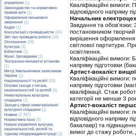
управління
(1)
Кваліфікаційні вимоги: 
Законодавство та нормативно-
відповідного напряму під
правові акти
(1)
Начальник електроце
Оформлення письмового
звернення
(1)
Завдання та обов’язки:
(1)
Кадри
постановником творчий 
(44)
Консультації з громадськістю
(16)
Звіт про проведену роботу
вирішення оформлення в
(28)
Оголошення
світлової партитури. Пр
(3)
Культура
освітлення.
(1)
Бібліотеки
(1)
Музеї. Заповідники
Кваліфікаційні вимоги: 
Театрально-концертні установи
напряму підготовки (ба
(1)
Артист-вокаліст вищої 
Митці Хмельниччини захисникам
України
(1)
Кваліфікаційні вимоги: 
(10)
Національності та релігії
напряму підготовки (маг
Основні заходи з питань
національностей та релігій
(5)
кваліфікації. Стаж робо
Нематеріальна культурна
категорії не менше 3 рок
(1)
спадщина
Артист-вокаліст першої
Заходи у сфері нематеріальної
культурної спадщини
(1)
Кваліфікаційні вимоги: 
(2 397)
Новини
відповідного напряму під
(5)
Нормативна база
бакалавр) та підвищення
Накази управління культури,
національностей, релігій та
вимог до стажу роботи, 
туризму облдержадміністрації
(3)