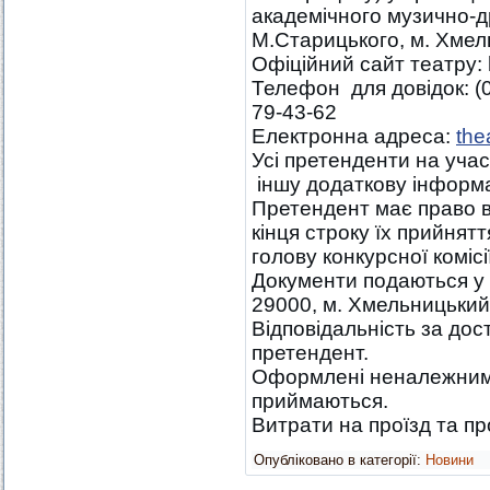
академічного музично-д
М.Старицького, м. Хмел
Офіційний сайт театру: ht
Телефон для довідок: (0
79-43-62
Електронна адреса:
the
Усі претенденти на учас
іншу додаткову інформ
Претендент має право в
кінця строку їх прийнят
голову конкурсної комісії
Документи подаються у в
29000, м. Хмельницький
Відповідальність за дос
претендент.
Оформлені неналежним 
приймаються.
Витрати на проїзд та пр
Опубліковано в категорії:
Новини