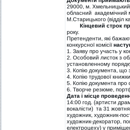
Документи приймають
29000, м. Хмельницький
обласний академічний 
М.Старицького (відділ ка
Кінцевий строк
пр
року.
Претенденти, які бажают
конкурсної комісії
насту
1. Заяву про участь у ко
2. Особовий листок з об
установленному порядк
3. Копію документа, що 
4. Копію трудової книжки
5. Копію документа про 
6. Творче резюме, порт
Дата і місце проведен
14:00 год. (артисти дра
вокалісти) та 31 жовтня
художник, художник-пос
художник-декоратор, по
електроцеху) у приміщ