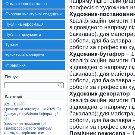
напряму підготовки (магі
Оголошення (загальні)
професією художника не
Художник-постановни
Охорона культурної спадщини
Кваліфікаційні вимоги: 
Публічна інформація
відповідного напряму під
бакалавр); для магістра
Публічні документи
роботи, для бакалавра —
Туризм
роботи за професією ху
Художник-бутафор
– 1
туристичні маршрути
Кваліфікаційні вимоги: 
Управління
відповідного напряму під
бакалавр); для магістра
Пошук
роботи, для бакалавра —
роботи за професією ху
Художник-декоратор
–
Категорії
Кваліфікаційні вимоги: 
(146)
Афіша
відповідного напряму під
(9)
Громадські обговорення 2025
бакалавр); для магістра
Доступ до публічної інформації
(1)
роботи, для бакалавра —
(3)
Звернення громадян
роботи за професією ху
Графік особистого прийому
Помічник режисера –
1
громадян керівництвом