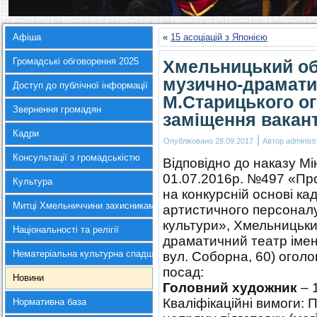
Афіша
«
15 асоціацій з Японією
Громадські обговорення 2025
Хмельницький об
музично-драматич
Доступ до публічної інформації
М.Старицького о
Звернення громадян
заміщення вакан
Кадри
|
Опубліковано
28.09.2017
Автор
administr
Консультації з громадськістю
Відповідно до наказу Мі
01.07.2016р. №497 «Пр
Культура
на конкурсній основі ка
Митці Хмельниччини захисникам України
артистичного персоналу
культури», Хмельницьки
Національності та релігії
драматичний театр імен
Нематеріальна культурна спадщина
вул. Соборна, 60) огол
посад:
Новини
Головний художник
– 1
Кваліфікаційні вимоги: 
Нормативна база