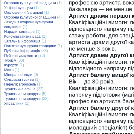
професією артиста-вокал
(1)
Охорона культурної спадщини
(1)
У сфері культури
бакалавра — не менше 3
(1)
Оголошення (загальні)
Артист драми першої к
(4)
Охорона культурної спадщини
Кваліфікаційні вимоги: 
Заходи з охорони культурної
(1)
спадщини
відповідного напряму пі
(1)
Наради, семінари
стажу роботи, для спец
(1)
Консультативна рада
(1)
артиста драми другої ка
Загальна інформація
(1)
Пам'ятки культурної спадщини
не менше 3 років.
(36)
Публічна інформація
Артист драми другої ка
(73)
Публічні документи
(38)
Туризм
Кваліфікаційні вимоги: 
(1)
Курорти
відповідного напряму пі
(1)
Маків
Артист балету вищої к
(9)
Мінеральні води
(1)
Сільський туризм
Вік – до 30 років.
(1)
Перелік агроосель
Кваліфікаційні вимоги: 
(22)
Туристична афіша
(5)
напряму підготовки (магі
Туристичні маршрути
(32)
туристичні маршрути
професією артиста балет
(1)
Управління
Артист балету другої к
Кваліфікаційні вимоги: 
відповідного напряму під
молодший спеціаліст) б