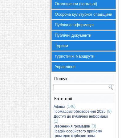
Оголошення (загальні)
Охорона культурної спадщини
Публічна інформація
Публічні документи
Туризм
туристичні маршрути
Управління
Пошук
Категорії
(146)
Афіша
(9)
Громадські обговорення 2025
Доступ до публічної інформації
(1)
(3)
Звернення громадян
Графік особистого прийому
громадян керівництвом