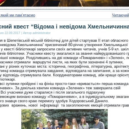
 який ми пам’ятаємо
Читаючий
ний квест “Відома і невідома Хмельничинн
ано
22.09.2017
|
Автор
administrator
я в Шепетівській міській бібліотеці для дітей стартував ІІ етап обласного
і невідома Хмельничинна” присвячений 80-річчю утворення Хмельницької 
 у квесті бібліотекарі запросили своїх активних читачів, учнів 5-9 кл. шкіл
чів бібліотеки. Учасники квесту змагалися за звання найерудованішого г
ішої команди. Розділившись на дві команди «Помаранчеві» і «Зелені», п
учасники отримали маршрутні листи, на яких були зазначені 4 зупинки,
ні у різних куточках міста: історична, географічна, літературна, архітект
пинці команда отримувала завдання, відповідала на запитання, а за кож
у відповідь отримувала бали. Координаторами команд, аби краще орієнт
ліотекарі.
всі зупинки пройдені і на фініш просто-таки «вривається» перша команда
чевих». За декілька хвилин команда «Зелених» теж завершила свій
Всі учасники дуже старалися і після загального підрахунку
реможцем визнано команду «Помаранчевих», а в індивідуальному змаганн
го знавця свого краю перемогу здобув Ходоровський Данило.
ових вражень, нової інформації та захоплюючих емоцій отримали грав