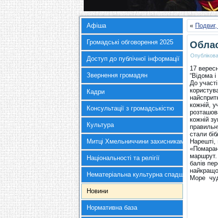
Афіша
«
Подвиг,
Громадські обговорення 2025
Облас
Опубліков
Доступ до публічної інформації
17 вересн
Звернення громадян
“Відома 
До участі
користува
Кадри
найспритн
кожній, 
Консультації з громадськістю
розташова
кожній зу
Культура
правильн
стали біб
Митці Хмельниччини захисникам України
Нарешті, 
«Помаран
маршрут. 
Національності та релігії
балів пе
найкращо
Нематеріальна культурна спадщина
Море чуд
Новини
Нормативна база