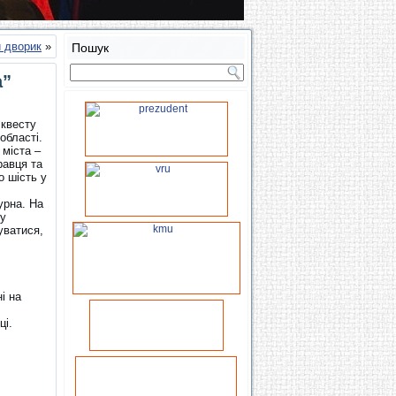
 дворик
»
Пошук
а”
 квесту
області.
 міста –
равця та
о шість у
урна. На
ну
уватися,
і на
ці.