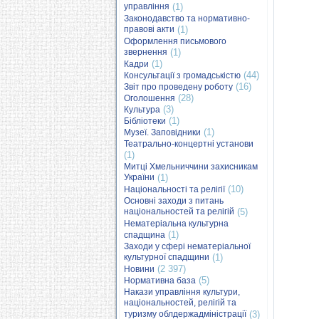
управління
(1)
Законодавство та нормативно-
правові акти
(1)
Оформлення письмового
звернення
(1)
(1)
Кадри
(44)
Консультації з громадськістю
(16)
Звіт про проведену роботу
(28)
Оголошення
(3)
Культура
(1)
Бібліотеки
(1)
Музеї. Заповідники
Театрально-концертні установи
(1)
Митці Хмельниччини захисникам
України
(1)
(10)
Національності та релігії
Основні заходи з питань
національностей та релігій
(5)
Нематеріальна культурна
(1)
спадщина
Заходи у сфері нематеріальної
культурної спадщини
(1)
(2 397)
Новини
(5)
Нормативна база
Накази управління культури,
національностей, релігій та
туризму облдержадміністрації
(3)