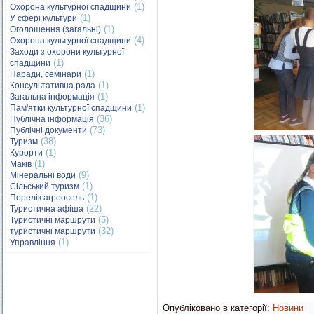
(1)
Охорона культурної спадщини
(1)
У сфері культури
(1)
Оголошення (загальні)
(4)
Охорона культурної спадщини
Заходи з охорони культурної
(1)
спадщини
(1)
Наради, семінари
(1)
Консультативна рада
(1)
Загальна інформація
(1)
Пам'ятки культурної спадщини
(36)
Публічна інформація
(73)
Публічні документи
(38)
Туризм
(1)
Курорти
(1)
Маків
(9)
Мінеральні води
(1)
Сільський туризм
(1)
Перелік агроосель
(22)
Туристична афіша
(5)
Туристичні маршрути
(32)
туристичні маршрути
(1)
Управління
Опубліковано в категорії:
Новини