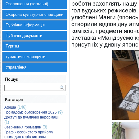
роботи захоплять нашу 
Оголошення (загальні)
голівудських режисерів.
Охорона культурної спадщини
улюблені Манги (японські
створили відповідну атм
Публічна інформація
коміксів, предмети япон
Публічні документи
виставка «Мандруємо кр
присутніх у дивну японс
Туризм
туристичні маршрути
Управління
Пошук
Категорії
(146)
Афіша
(9)
Громадські обговорення 2025
Доступ до публічної інформації
(1)
(3)
Звернення громадян
Графік особистого прийому
громадян керівництвом