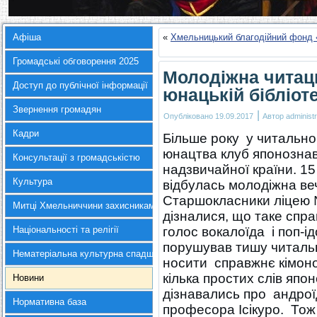
Афіша
«
Хмельницький благодійний фонд 
Громадські обговорення 2025
Молодіжна читаць
Доступ до публічної інформації
юнацькій бібліоте
Звернення громадян
|
Опубліковано
19.09.2017
Автор
administr
Кадри
Більше року у читальном
юнацтва клуб японознав
Консультації з громадськістю
надзвичайної країни. 1
Культура
відбулась молодіжна веч
Старшокласники ліцею №
Митці Хмельниччини захисникам України
дізналися, що таке спра
Національності та релігії
голос вокалоїда і поп-і
порушував тишу читальни
Нематеріальна культурна спадщина
носити справжнє кімоно,
кілька простих слів япо
Новини
дізнавались про андрої
Нормативна база
професора Ісікуро. Тож 