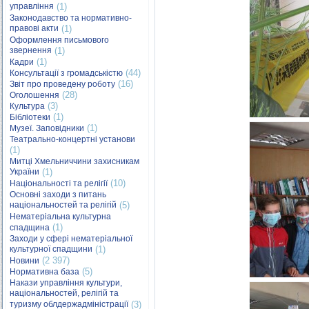
управління
(1)
Законодавство та нормативно-
правові акти
(1)
Оформлення письмового
звернення
(1)
(1)
Кадри
(44)
Консультації з громадськістю
(16)
Звіт про проведену роботу
(28)
Оголошення
(3)
Культура
(1)
Бібліотеки
(1)
Музеї. Заповідники
Театрально-концертні установи
(1)
Митці Хмельниччини захисникам
України
(1)
(10)
Національності та релігії
Основні заходи з питань
національностей та релігій
(5)
Нематеріальна культурна
(1)
спадщина
Заходи у сфері нематеріальної
культурної спадщини
(1)
(2 397)
Новини
(5)
Нормативна база
Накази управління культури,
національностей, релігій та
туризму облдержадміністрації
(3)