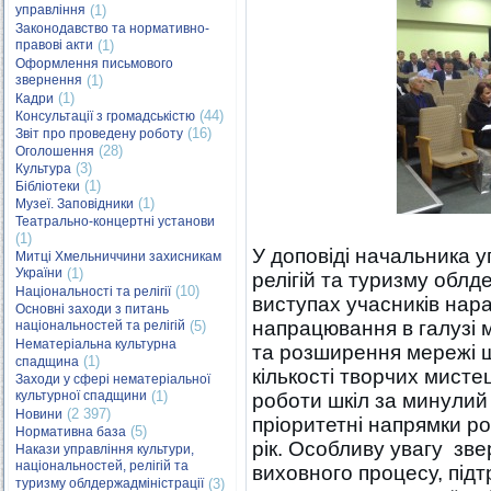
управління
(1)
Законодавство та нормативно-
правові акти
(1)
Оформлення письмового
звернення
(1)
(1)
Кадри
(44)
Консультації з громадськістю
(16)
Звіт про проведену роботу
(28)
Оголошення
(3)
Культура
(1)
Бібліотеки
(1)
Музеї. Заповідники
Театрально-концертні установи
(1)
У доповіді начальника у
Митці Хмельниччини захисникам
України
(1)
релігій та туризму облд
(10)
Національності та релігії
виступах учасників нара
Основні заходи з питань
напрацювання в галузі м
національностей та релігій
(5)
Нематеріальна культурна
та розширення мережі ш
(1)
спадщина
кількості творчих мисте
Заходи у сфері нематеріальної
культурної спадщини
(1)
роботи шкіл за минулий
(2 397)
Новини
пріоритетні напрямки р
(5)
Нормативна база
рік. Особливу увагу зве
Накази управління культури,
національностей, релігій та
виховного процесу, під
туризму облдержадміністрації
(3)