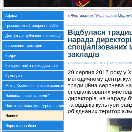
Афіша
«
Фестивалем “Український Меджиб
Громадські обговорення 2025
Відбулася тради
Доступ до публічної інформації
нарада директорі
спеціалізованих
Звернення громадян
закладів
Кадри
|
Опубліковано
29.08.2017
Автор
administr
Консультації з громадськістю
29 серпня 2017 року у 
Культура
методичному центрі кул
традиційна серпнева на
Митці Хмельниччини захисникам України
спеціалізованих мистец
Національності та релігії
директорів, на нараду 
та відділів культури рай
Нематеріальна культурна спадщина
об’єднаних територіаль
Новини
Нормативна база