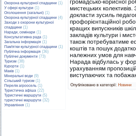
громадсько-корисної роб
(1)
Охорона культурної спадщини
мистецьких колективів. 
(1)
У сфері культури
(1)
Оголошення (загальні)
докласти зусиль педаго
(4)
Охорона культурної спадщини
профорієнтаційної робо
Заходи з охорони культурної
(1)
спадщини
кращих випускників шкі
(1)
Наради, семінари
закладів культури і мис
(1)
Консультативна рада
також потребуватиме е
(1)
Загальна інформація
(1)
Пам'ятки культурної спадщини
коштів та пошук додатк
(36)
Публічна інформація
належних умов для навч
(73)
Публічні документи
Нарада відбулась у фор
(38)
Туризм
(1)
Курорти
урахуванням пропозицій
(1)
Маків
виступаючих та побажан
(9)
Мінеральні води
(1)
Сільський туризм
Опубліковано в категорії:
Новини
(1)
Перелік агроосель
(22)
Туристична афіша
(5)
Туристичні маршрути
(32)
туристичні маршрути
(1)
Управління