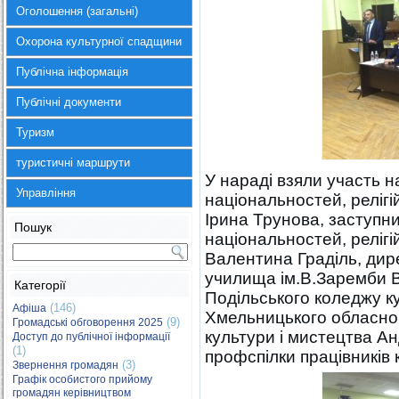
Оголошення (загальні)
Охорона культурної спадщини
Публічна інформація
Публічні документи
Туризм
туристичні маршрути
У нараді взяли участь н
Управління
національностей, релігі
Ірина Трунова, заступн
Пошук
національностей, релігі
Валентина Граділь, дир
училища ім.В.Заремби В
Категорії
Подільського коледжу ку
(146)
Афіша
Хмельницького обласно
(9)
Громадські обговорення 2025
культури і мистецтва А
Доступ до публічної інформації
(1)
профспілки працівників
(3)
Звернення громадян
Графік особистого прийому
громадян керівництвом