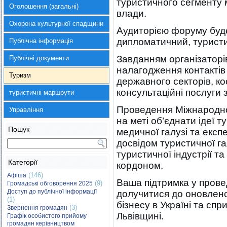
туристичного сегменту 
Оголошення (загальні)
влади.
Охорона культурної спадщини
Аудиторією форуму буде
дипломатичний, туристи
Публічна інформація
Завданням організаторів
Публічні документи
налагодження контактів
Туризм
державного секторів, к
консультаційні послуги 
туристичні маршрути
Проведення Міжнародно
Управління
на меті об’єднати ідеї 
Пошук
медичної галузі та екс
досвідом туристичної га
туристичної індустрії та п
Категорії
кордоном.
(146)
Афіша
Ваша підтримка у прове
(9)
Громадські обговорення 2025
Доступ до публічної інформації
долучитися до оновлено
(1)
бізнесу в Україні та сп
(3)
Звернення громадян
Львівщині.
Графік особистого прийому
громадян керівництвом