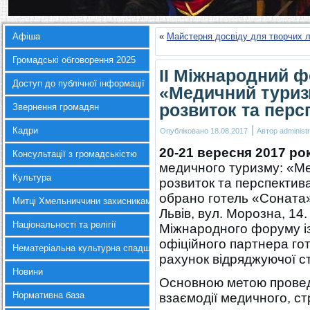
Афіша
«
Майстерня досвіду для творчих 
Громадські обговорення 2025
II Міжнародний ф
Доступ до публічної інформації
«Медичний туризм
розвиток та перс
Звернення громадян
|
Кадри
Опубліковано
18.08.2017
Автор
administr
20-21 вересня 2017 ро
Консультації з громадськістю
медичного туризму: «Ме
Культура
розвиток та перспектив
обрано готель «Соната»
Митці Хмельниччини захисникам України
Львів, вул. Морозна, 14
Національності та релігії
Міжнародного форуму із
офіційного партнера го
Нематеріальна культурна спадщина
рахунок відряджуючої с
Новини
Основною метою провед
Нормативна база
взаємодії медичного, с