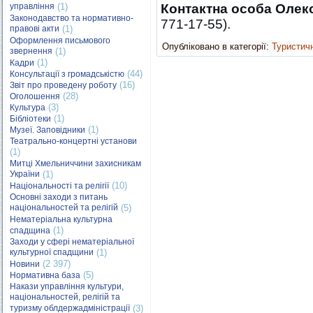
управління
(1)
Контактна особа Олек
Законодавство та нормативно-
771-17-55).
правові акти
(1)
Оформлення письмового
Опубліковано в категорії:
Туристич
звернення
(1)
(1)
Кадри
(44)
Консультації з громадськістю
(16)
Звіт про проведену роботу
(28)
Оголошення
(3)
Культура
(1)
Бібліотеки
(1)
Музеї. Заповідники
Театрально-концертні установи
(1)
Митці Хмельниччини захисникам
України
(1)
(10)
Національності та релігії
Основні заходи з питань
національностей та релігій
(5)
Нематеріальна культурна
(1)
спадщина
Заходи у сфері нематеріальної
культурної спадщини
(1)
(2 397)
Новини
(5)
Нормативна база
Накази управління культури,
національностей, релігій та
туризму облдержадміністрації
(3)