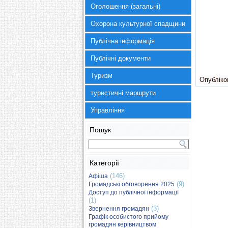
Оголошення (загальні)
Охорона культурної спадщини
Публічна інформація
Публічні документи
Туризм
Опубліков
туристичні маршрути
Управління
Пошук
Категорії
(146)
Афіша
(9)
Громадські обговорення 2025
Доступ до публічної інформації
(1)
(3)
Звернення громадян
Графік особистого прийому
громадян керівництвом