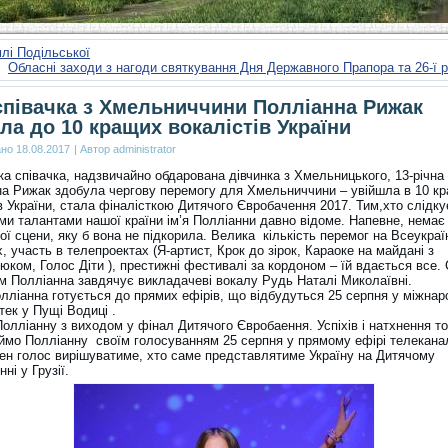
лі Подільської
Обласні заходи з нагоди святкування Дня Державного Прапора та 26-ї 
півачка з Хмельниччини Полліанна Рижак
ла до 10 кращих вокалістів України
ано
18.08.2017
|
Автор
administrator
а співачка, надзвичайно обдарована дівчинка з Хмельницького, 13-річна
а Рижак здобула чергову перемогу для Хмельниччини – увійшла в 10 к
в України, стала фіналісткою Дитячого Євробачення 2017. Тим,хто слідку
ми талантами нашої країни ім’я Полліанни давно відоме. Напевне, немає
ої сцени, яку б вона не підкорила. Велика кількість перемог на Всеукра
, участь в телепроектах (Я-артист, Крок до зірок, Караоке на майдані з
юком, Голос Діти ), престижні фестивалі за кордоном – їй вдається все.
м Полліанна завдячує викладачеві вокалу Рудь Наталі Миколаївні.
олліанна готується до прямих ефірів, що відбудуться 25 серпня у міжна
тек у Пущі Водиці .
олліанну з виходом у фінал Дитячого Євробаення. Успіхів і натхнення то
ймо Полліанну своїм голосуванням 25 серпня у прямому ефірі телекана
ен голос вирішуватиме, хто саме представлятиме Україну на Дитячому
ні у Грузії.