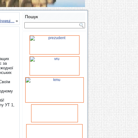
Пошук
річниці…
»
ращих
є за
 жодної
їнських
 Своїм
родному
бі!
лу УТ 1,