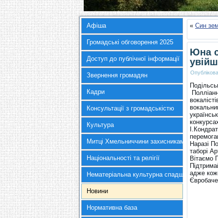
Афіша
«
Син зем
Громадські обговорення 2025
Юна с
Доступ до публічної інформації
увійш
Опубліков
Звернення громадян
Подільськ
Кадри
Полліанн
вокалісті
вокальни
Консультації з громадськістю
українськ
конкурсах
Культура
І.Кондрат
перемога
Митці Хмельниччини захисникам України
Наразі П
таборі Ар
Національності та релігії
Вітаємо П
Підтрима
адже кож
Нематеріальна культурна спадщина
Євробачен
Новини
Нормативна база