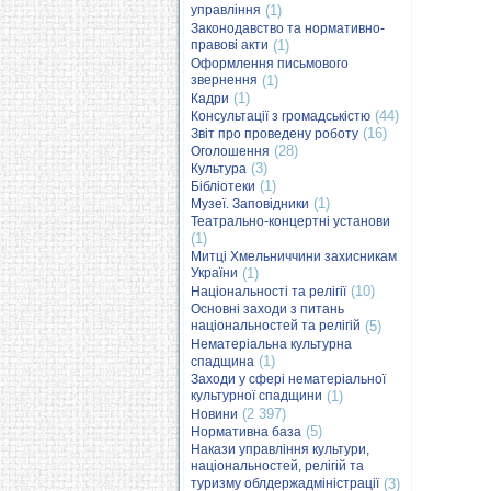
управління
(1)
Законодавство та нормативно-
правові акти
(1)
Оформлення письмового
звернення
(1)
(1)
Кадри
(44)
Консультації з громадськістю
(16)
Звіт про проведену роботу
(28)
Оголошення
(3)
Культура
(1)
Бібліотеки
(1)
Музеї. Заповідники
Театрально-концертні установи
(1)
Митці Хмельниччини захисникам
України
(1)
(10)
Національності та релігії
Основні заходи з питань
національностей та релігій
(5)
Нематеріальна культурна
(1)
спадщина
Заходи у сфері нематеріальної
культурної спадщини
(1)
(2 397)
Новини
(5)
Нормативна база
Накази управління культури,
національностей, релігій та
туризму облдержадміністрації
(3)