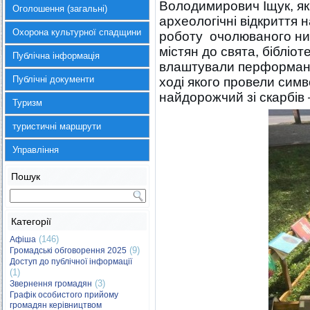
Володимирович Іщук, як
Оголошення (загальні)
археологічні відкриття 
Охорона культурної спадщини
роботу очолюваного ни
містян до свята, бібліо
Публічна інформація
влаштували перформанс 
Публічні документи
ході якого провели симв
найдорожчий зі скарбів 
Туризм
туристичні маршрути
Управління
Пошук
Категорії
(146)
Афіша
(9)
Громадські обговорення 2025
Доступ до публічної інформації
(1)
(3)
Звернення громадян
Графік особистого прийому
громадян керівництвом