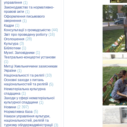
управління
(1)
Законодавство та нормативно-
правові акти
(1)
Оформлення письмового
звернення
(1)
(1)
Кадри
(44)
Консультації з громадськістю
(16)
Звіт про проведену роботу
(28)
Оголошення
(3)
Культура
(1)
Бібліотеки
(1)
Музеї. Заповідники
Театрально-концертні установи
(1)
Митці Хмельниччини захисникам
України
(1)
(10)
Національності та релігії
Основні заходи з питань
національностей та релігій
(5)
Нематеріальна культурна
(1)
спадщина
Заходи у сфері нематеріальної
культурної спадщини
(1)
(2 397)
Новини
(5)
Нормативна база
Накази управління культури,
національностей, релігій та
туризму облдержадміністрації
(3)