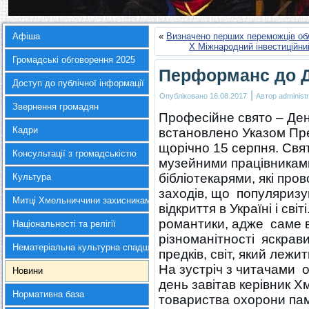
Афіша
«
Визначено перших переможців обл
Х Міжнародний інвестиційний
Громадські обговорення 2025
Перформанс до Д
Доступ до публічної інформації
|
Опубліковано
16.08.2017
Автор
administr
Звернення громадян
Професійне свято – Ден
Кадри
встановлено Указом Пре
щорічно 15 серпня. Свя
Консультації з громадськістю
музейними працівниками
бібліотекарями, які про
Культура
заходів, що популяризу
Митці Хмельниччини захисникам України
відкриття в Україні і св
романтики, адже саме 
Національності та релігії
різноманітності яскрави
Нематеріальна культурна спадщина
предків, світ, який лежи
На зустріч з читачами о
Новини
день завітав керівник Х
Нормативна база
товариства охорони пам’