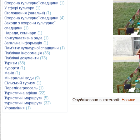
(1)
Охорона культурної спадщини
(1)
У сфері культури
(1)
Оголошення (загальні)
(4)
Охорона культурної спадщини
Заходи з охорони культурної
(1)
спадщини
(1)
Наради, семінари
(1)
Консультативна рада
(1)
Загальна інформація
(1)
Пам'ятки культурної спадщини
(36)
Публічна інформація
(73)
Публічні документи
(38)
Туризм
(1)
Курорти
(1)
Маків
(9)
Мінеральні води
(1)
Сільський туризм
(1)
Перелік агроосель
(22)
Туристична афіша
(5)
Туристичні маршрути
Опубліковано в категорії:
Новини
(32)
туристичні маршрути
(1)
Управління