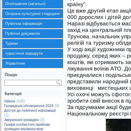
країну”.
Оголошення (загальні)
Це вже другий етап акці
Охорона культурної спадщини
000 дорослих і дітей д
Наразі відбувається м
Публічна інформація
захід на центральній пл
Публічні документи
Трунова, начальник упр
релігій та туризму облд
Туризм
У ході акції художники 
туристичні маршрути
продажу, серед яких – р
коштів, які отримають з
Управління
лікування воїнів АТО. До
приєдналися і подільськ
Пошук
представили народний м
вихованці мистецьких ш
Категорії
Усі охочі можуть сфото
зробити свій внесок в п
(146)
Афіша
(9)
Громадські обговорення 2025
За підсумками акції буд
Доступ до публічної інформації
Національному реєстрі К
(1)
(3)
Звернення громадян
Графік особистого прийому
громадян керівництвом