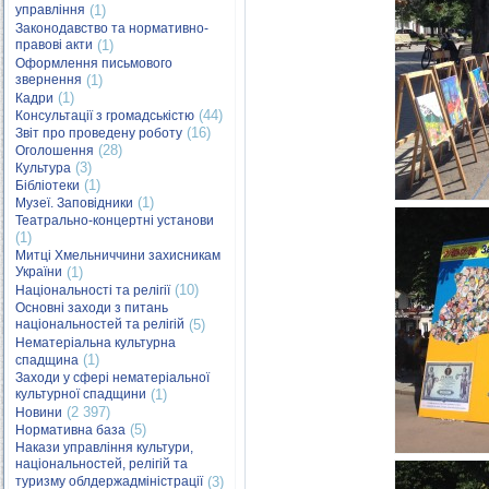
управління
(1)
Законодавство та нормативно-
правові акти
(1)
Оформлення письмового
звернення
(1)
(1)
Кадри
(44)
Консультації з громадськістю
(16)
Звіт про проведену роботу
(28)
Оголошення
(3)
Культура
(1)
Бібліотеки
(1)
Музеї. Заповідники
Театрально-концертні установи
(1)
Митці Хмельниччини захисникам
України
(1)
(10)
Національності та релігії
Основні заходи з питань
національностей та релігій
(5)
Нематеріальна культурна
(1)
спадщина
Заходи у сфері нематеріальної
культурної спадщини
(1)
(2 397)
Новини
(5)
Нормативна база
Накази управління культури,
національностей, релігій та
туризму облдержадміністрації
(3)