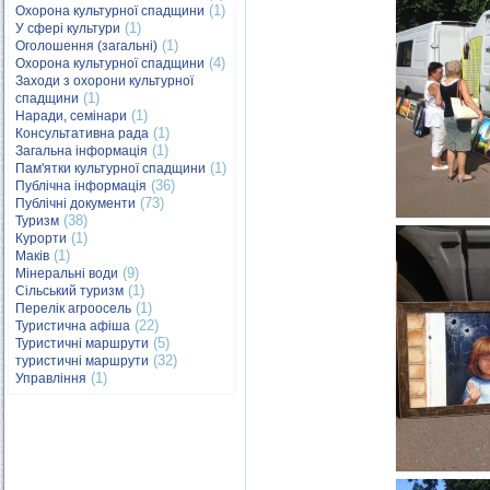
(1)
Охорона культурної спадщини
(1)
У сфері культури
(1)
Оголошення (загальні)
(4)
Охорона культурної спадщини
Заходи з охорони культурної
(1)
спадщини
(1)
Наради, семінари
(1)
Консультативна рада
(1)
Загальна інформація
(1)
Пам'ятки культурної спадщини
(36)
Публічна інформація
(73)
Публічні документи
(38)
Туризм
(1)
Курорти
(1)
Маків
(9)
Мінеральні води
(1)
Сільський туризм
(1)
Перелік агроосель
(22)
Туристична афіша
(5)
Туристичні маршрути
(32)
туристичні маршрути
(1)
Управління