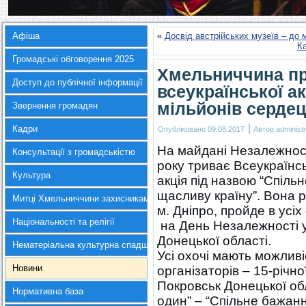
Афіша
«
Досвід австрійських музеїв – до
Ка
Громадські обговорення 2025
Хмельниччина пр
Доступ до публічної інформації
всеукраїнської а
мільйонів сердец
Звернення громадян
|
Кадри
Опубліковано
09.08.2017
Автор
administr
На майдані Незалежнос
Консультації з громадськістю
року триває Всеукраїнс
Культура
акція під назвою “Спіль
щасливу країну”. Вона 
Митці Хмельниччини захисникам України
м. Дніпро, пройде в усіх
Національності та релігії
на День Незалежності у
Донецької області.
Нематеріальна культурна спадщина
Усі охочі мають можлив
Новини
організаторів – 15-річн
Покровськ Донецької обл
Нормативна база
один” – “Спільне бажан