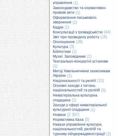
управління
(1)
Законодавство та нормативно-
правові акти
(1)
Оформлення письмового
звернення
(1)
(1)
Кадри
(44)
Консультації з громадськістю
(16)
Звіт про проведену роботу
(28)
Оголошення
(3)
Культура
(1)
Бібліотеки
(1)
Музеї. Заповідники
Театрально-концертні установи
(1)
Митці Хмельниччини захисникам
України
(1)
(10)
Національності та релігії
Основні заходи з питань
національностей та релігій
(5)
Нематеріальна культурна
(1)
спадщина
Заходи у сфері нематеріальної
культурної спадщини
(1)
(2 397)
Новини
(5)
Нормативна база
Накази управління культури,
національностей, релігій та
туризму облдержадміністрації
(3)