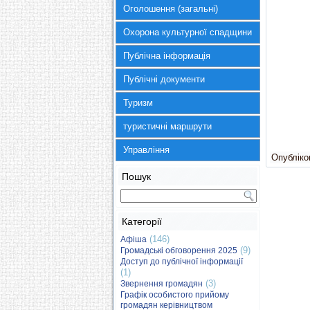
Оголошення (загальні)
Охорона культурної спадщини
Публічна інформація
Публічні документи
Туризм
туристичні маршрути
Управління
Опубліков
Пошук
Категорії
(146)
Афіша
(9)
Громадські обговорення 2025
Доступ до публічної інформації
(1)
(3)
Звернення громадян
Графік особистого прийому
громадян керівництвом