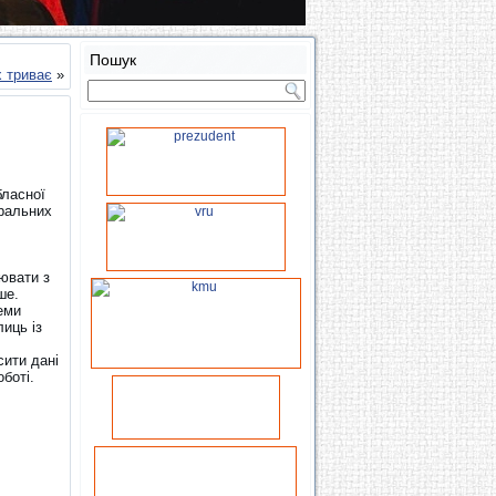
Пошук
х триває
»
бласної
тральних
ювати з
ше.
еми
лиць із
сити дані
боті.