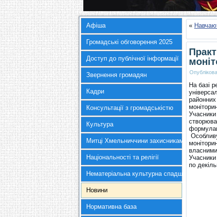
Афіша
«
Навчают
Громадські обговорення 2025
Практ
Доступ до публічної інформації
моніт
Опубліков
Звернення громадян
На базі р
Кадри
універсал
районних 
моніторин
Консультації з громадськістю
Учасники 
створюва
Культура
формулам
Особливу
Митці Хмельниччини захисникам України
моніторин
власними
Національності та релігії
Учасники
по декіль
Нематеріальна культурна спадщина
Новини
Нормативна база