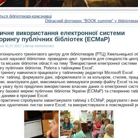
ься бібліотекарі-краєзнавці
Обласний фотокрос “BOOK summer” у бібліотека
ичне використання електронної системи
орингу публічних бібліотек (ЕСМаР)
ано
31.07.2017
|
Автор
administrator
егіонального тренінгового центру для бібліотекарів (РТЦ) Хмельницької о
ьної наукової бібліотеки проведено цикл тренінгів для спеціалістів цен
та міських бібліотек області на тему “Використання електронної системи
гу публічних бібліотек. Робота з таблицями Excel”.
тренінгу навчилися працювати у табличному редакторі Microsoft Excel:
ти таблиці, формувати дані, оформлювати їх за кольором, стилем, прац
и, аналізувати дані, максимально зменшувати розмір файлу Excel та ін
 увагу було приділено використанню власних даних із електронної сист
гу базової мережі публічних бібліотек України (ECMаP) та створенню таб
 даними в програмі Excel.
 практично спробували завантажувати таблиці з ЕСМаР, редагувати і вно
кох однотипних листах книги Excel; та використовувати в повсякденній ро