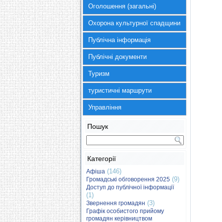
Оголошення (загальні)
Охорона культурної спадщини
Публічна інформація
Публічні документи
Туризм
туристичні маршрути
Управління
Пошук
Категорії
(146)
Афіша
(9)
Громадські обговорення 2025
Доступ до публічної інформації
(1)
(3)
Звернення громадян
Графік особистого прийому
громадян керівництвом