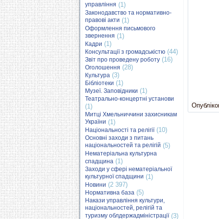
управління
(1)
Законодавство та нормативно-
правові акти
(1)
Оформлення письмового
звернення
(1)
(1)
Кадри
(44)
Консультації з громадськістю
(16)
Звіт про проведену роботу
(28)
Оголошення
(3)
Культура
(1)
Бібліотеки
(1)
Музеї. Заповідники
Театрально-концертні установи
Опубліков
(1)
Митці Хмельниччини захисникам
України
(1)
(10)
Національності та релігії
Основні заходи з питань
національностей та релігій
(5)
Нематеріальна культурна
(1)
спадщина
Заходи у сфері нематеріальної
культурної спадщини
(1)
(2 397)
Новини
(5)
Нормативна база
Накази управління культури,
національностей, релігій та
туризму облдержадміністрації
(3)