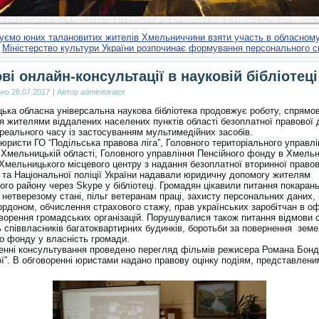
уємо юних талановитих жителів Хмельниччини взяти участь в обласно
Міністерство культури України розпочинає формування персонального 
ві онлайн-консультації в науковій бібліотеці
ано
28.07.2017
|
Автор
administrator
ька обласна універсальна наукова бібліотека продовжує роботу, спрямо
я жителями віддалених населених пунктів області безоплатної правової
 реального часу із застосуванням мультимедійних засобів.
юристи ГО “Подільська правова ліга”, Головного територіального управлі
у Хмельницькій області, Головного управління Пенсійного фонду в Хмельн
 Хмельницького місцевого центру з надання безоплатної вторинної правов
 та Національної поліції України надавали юридичну допомогу жителям
го району через Skype у бібліотеці. Громадян цікавили питання покарань
 нетверезому стані, пільг ветеранам праці, захисту персональних даних, 
кордоном, обчислення страхового стажу, прав українських заробітчан в о
створення громадських організацій. Порушувалися також питання відмови 
ь співвласників багатоквартирних будинків, боротьби за повернення зем
го фонду у власність громади.
ченні консультування проведено перегляд фільмів режисера Романа Бон
ої”. В обговоренні юристами надано правову оцінку подіям, представлени