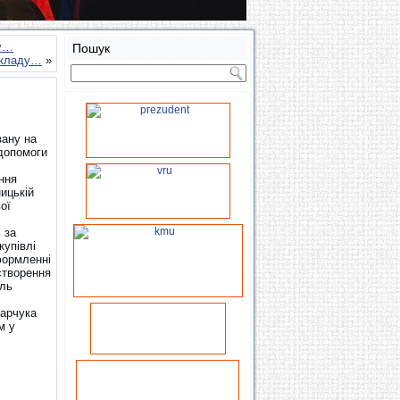
му…
Пошук
складу…
»
вану на
 допомоги
ння
ицькій
ої
 за
купівлі
формленні
створення
ель
дарчука
м у