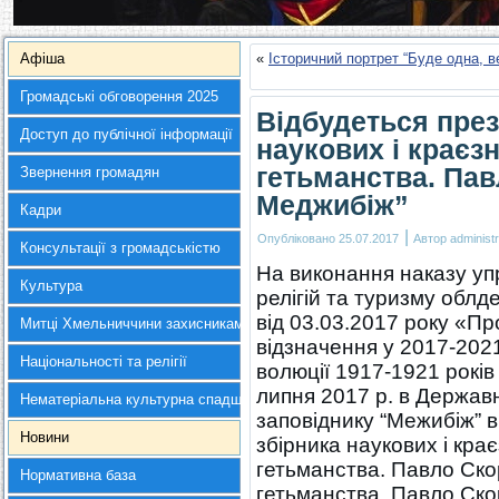
Афіша
«
Історичний портрет “Буде одна, 
Громадські обговорення 2025
Відбудеться през
Доступ до публічної інформації
наукових і краєз
гетьманства. Пав
Звернення громадян
Меджибіж”
Кадри
|
Опубліковано
25.07.2017
Автор
administr
Консультації з громадськістю
На виконання наказу уп
Культура
релігій та туризму
облде
від 03.03.2017 року «П
Митці Хмельниччини захисникам України
відзначення у 2017-202
Національності та релігії
волюції 1917-1921 років
липня 2017 р. в Держав
Нематеріальна культурна спадщина
заповіднику “Межибіж” в
Новини
збірника наукових і кра
гетьманства. Павло Ско
Нормативна база
гетьманства. Павло Ско