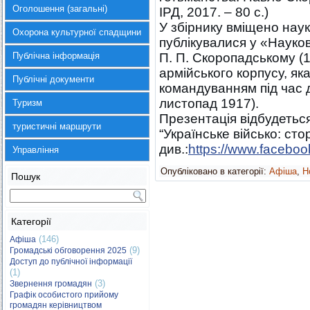
Оголошення (загальні)
ІРД, 2017. – 80 с.)
У збірнику вміщено науко
Охорона культурної спадщини
публікувалися у «Науко
Публічна інформація
П. П. Скоропадському (187
армійського корпусу, як
Публічні документи
командуванням під час 
листопад 1917).
Туризм
Презентація відбудеться
туристичні маршрути
“Українське військо: сто
див.:
https://www.faceboo
Управління
Опубліковано в категорії:
Афіша
,
Н
Пошук
Категорії
(146)
Афіша
(9)
Громадські обговорення 2025
Доступ до публічної інформації
(1)
(3)
Звернення громадян
Графік особистого прийому
громадян керівництвом