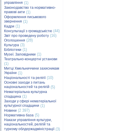
управління
(1)
Законодавство та нормативно-
правові акти
(1)
Оформлення письмового
звернення
(1)
(1)
Кадри
(44)
Консультації з громадськістю
(16)
Звіт про проведену роботу
(28)
Оголошення
(3)
Культура
(1)
Бібліотеки
(1)
Музеї. Заповідники
Театрально-концертні установи
(1)
Митці Хмельниччини захисникам
України
(1)
(10)
Національності та релігії
Основні заходи з питань
національностей та релігій
(5)
Нематеріальна культурна
(1)
спадщина
Заходи у сфері нематеріальної
культурної спадщини
(1)
(2 397)
Новини
(5)
Нормативна база
Накази управління культури,
національностей, релігій та
туризму облдержадміністрації
(3)