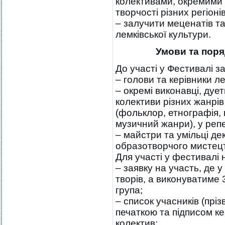
колективами, окремими 
творчості різних регіонів
– залучити меценатів та
лемківської культури.
Умови та пор
До участі у Фестивалі 
– голови та керівники л
– окремі виконавці, дует
колективи різних жанрів
(фольклор, етнографія, 
музичний жанри), у репе
– майстри та умільці д
образотворчого мистец
Для участі у фестивалі 
– заявку на участь, де у
творів, а виконуватиме 
група;
– список учасників (пріз
печаткою та підписом ке
колектив;