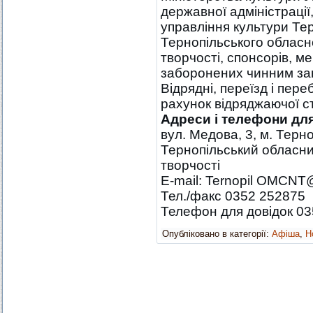
державної адміністрації
управління культури Тер
Тернопільського облас
творчості, спонсорів, м
заборонених чинним за
Відрядні, переїзд і пер
рахунок відряджаючої с
Адреси і телефони дл
вул. Медова, 3, м. Терн
Тернопільський обласн
творчості
E-mail: Ternopil OMCNT
Тел./факс 0352 252875
Телефон для довідок 0
Опубліковано в категорії:
Афіша
,
Н