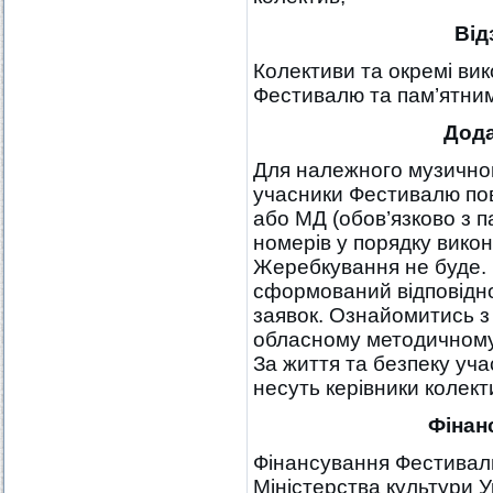
Від
Колективи та окремі ви
Фестивалю та пам’ятним
Дода
Для належного музично
учасники Фестивалю пов
або МД (обов’язково з п
номерів у порядку викон
Жеребкування не буде. 
сформований відповідн
заявок. Ознайомитись з
обласному методичному 
За життя та безпеку уча
несуть керівники колект
Фінан
Фінансування Фестивалю
Міністерства культури У