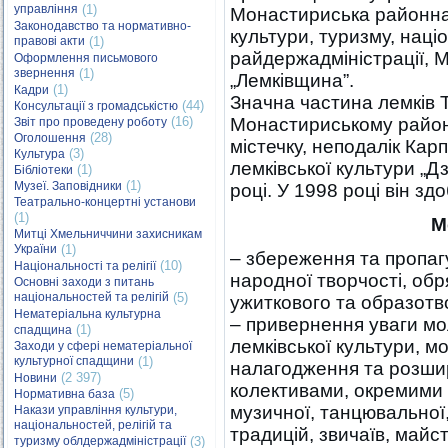
управління
(1)
Монастириська районна 
Законодавство та нормативно-
культури, туризму, наці
правові акти
(1)
райдержадміністрації, 
Оформлення письмового
звернення
(1)
„Лемківщина”.
(1)
Кадри
Значна частина лемків 
(44)
Консультації з громадськістю
(16)
Монастириському район
Звіт про проведену роботу
(28)
Оголошення
містечку, неподалік Ка
(3)
Культура
лемківської культури „
(1)
Бібліотеки
(1)
Музеї. Заповідники
році. У 1998 році він зд
Театрально-концертні установи
(1)
М
Митці Хмельниччини захисникам
України
(1)
– збереження та пропагу
(10)
Національності та релігії
народної творчості, обр
Основні заходи з питань
національностей та релігій
(5)
ужиткового та образотв
Нематеріальна культурна
– привернення уваги мо
(1)
спадщина
лемківської культури, м
Заходи у сфері нематеріальної
культурної спадщини
(1)
налагодження та розшир
(2 397)
Новини
колективами, окремими 
(5)
Нормативна база
музичної, танцювальної,
Накази управління культури,
національностей, релігій та
традицій, звичаїв, май
туризму облдержадміністрації
(3)