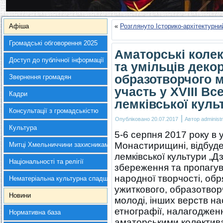
Афіша
«
Розглянуто Історико-архітектурн
Громадські обговорення 2025
Аматорські колек
Доступ до публічної інформації
та умільців деко
образотворчого 
Звернення громадян
участь у XVIII В
Кадри
лемківської кул
Консультації з громадськістю
|
Опубліковано
20.07.2017
Автор
administr
Культура
5-6 серпня 2017 року в 
Монастирищині, відбуде
Митці Хмельниччини захисникам України
лемківської культури „Д
Національності та релігії
збереження та пропагув
народної творчості, обр
Нематеріальна культурна спадщина
ужиткового, образотвор
Новини
молоді, інших верств н
етнографії, налагодженн
Нормативна база
аматорськими колектив