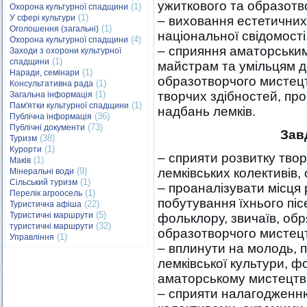
ужиткового та образотв
(1)
Охорона культурної спадщини
(1)
У сфері культури
– виховання естетични
(1)
Оголошення (загальні)
національної свідомості
(4)
Охорона культурної спадщини
– сприяння аматорськи
Заходи з охорони культурної
(1)
спадщини
майстрам та умільцям д
(1)
Наради, семінари
образотворчого мистецтв
(1)
Консультативна рада
(1)
творчих здібностей, про
Загальна інформація
(1)
Пам'ятки культурної спадщини
надбань лемків.
(36)
Публічна інформація
(73)
Публічні документи
Зав
(38)
Туризм
(1)
Курорти
– сприяти розвитку твор
(1)
Маків
(9)
лемківських колективів,
Мінеральні води
(1)
Сільський туризм
– проаналізувати місця
(1)
Перелік агроосель
побутування їхнього пі
(22)
Туристична афіша
(5)
Туристичні маршрути
фольклору, звичаїв, обр
(32)
туристичні маршрути
образотворчого мистец
(1)
Управління
– вплинути на молодь, п
лемківської культури, фо
аматорському мистецтві
– сприяти налагодженню