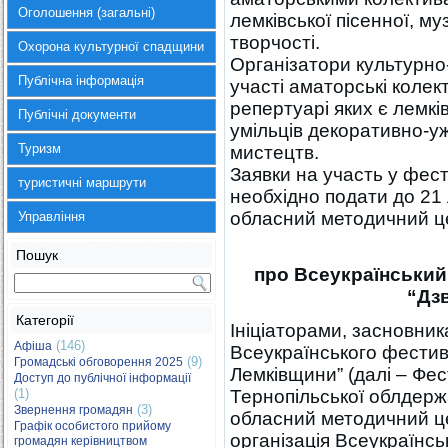
Оголошення (загальні)
лемківської пісенної, м
творчості.
Охорона культурної спадщини
Організатори культурно
Публічна інформація
участі аматорські колек
репертуарі яких є лемків
Публічні документи
умільців декоративно-у
Туризм
мистецтв.
Заявки на участь у фест
туристичні маршрути
необхідно подати до 21
обласний методичний це
Управління
Пошук
про Всеукраїнський
“Дз
Категорії
Ініціаторами, засновни
(146)
Афіша
Всеукраїнського фестив
(9)
Громадські обговорення 2025
Лемківщини” (далі – Фес
Доступ до публічної інформації
(1)
Тернопільської облдержа
(3)
Звернення громадян
обласний методичний це
Графік особистого прийому
організація Всеукраїнсь
громадян керівництвом