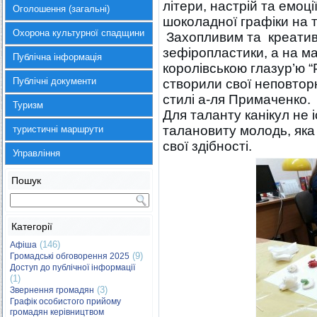
літери, настрій та емоці
Оголошення (загальні)
шоколадної графіки на 
Охорона культурної спадщини
Захопливим та креатив
зефіропластики, а на ма
Публічна інформація
королівською глазур’ю “
Публічні документи
створили свої неповтор
стилі а-ля Примаченко.
Туризм
Для таланту канікул не і
талановиту молодь, яка
туристичні маршрути
свої здібності.
Управління
Пошук
Категорії
(146)
Афіша
(9)
Громадські обговорення 2025
Доступ до публічної інформації
(1)
(3)
Звернення громадян
Графік особистого прийому
громадян керівництвом