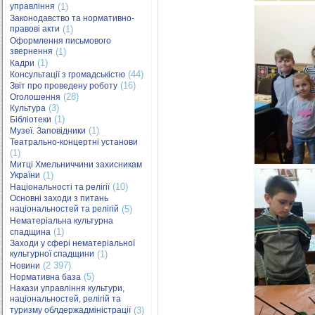
управління
(1)
Законодавство та нормативно-
правові акти
(1)
Оформлення письмового
звернення
(1)
(1)
Кадри
(44)
Консультації з громадськістю
(16)
Звіт про проведену роботу
(28)
Оголошення
(3)
Культура
(1)
Бібліотеки
(1)
Музеї. Заповідники
Театрально-концертні установи
(1)
Митці Хмельниччини захисникам
України
(1)
(10)
Національності та релігії
Основні заходи з питань
національностей та релігій
(5)
Нематеріальна культурна
(1)
спадщина
Заходи у сфері нематеріальної
культурної спадщини
(1)
(2 397)
Новини
(5)
Нормативна база
Накази управління культури,
національностей, релігій та
туризму облдержадміністрації
(3)