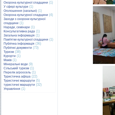
(1)
Охорона культурної спадщини
(1)
У сфері культури
(1)
Оголошення (загальні)
(4)
Охорона культурної спадщини
Заходи з охорони культурної
(1)
спадщини
(1)
Наради, семінари
(1)
Консультативна рада
(1)
Загальна інформація
(1)
Пам'ятки культурної спадщини
(36)
Публічна інформація
(73)
Публічні документи
(38)
Туризм
(1)
Курорти
(1)
Маків
(9)
Мінеральні води
(1)
Сільський туризм
(1)
Перелік агроосель
(22)
Туристична афіша
(5)
Туристичні маршрути
(32)
туристичні маршрути
(1)
Управління