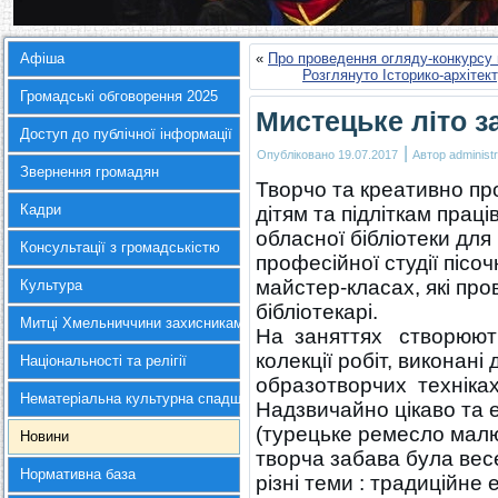
Афіша
«
Про проведення огляду-конкурсу 
Розглянуто Історико-архіте
Громадські обговорення 2025
Мистецьке літо 
Доступ до публічної інформації
|
Опубліковано
19.07.2017
Автор
administr
Звернення громадян
Творчо та креативно пр
Кадри
дітям та підліткам прац
обласної бібліотеки для
Консультації з громадськістю
професійної студії пісо
майстер-класах, які пров
Культура
бібліотекарі.
Митці Хмельниччини захисникам України
На заняттях створюютьс
колекції робіт, виконані
Національності та релігії
образотворчих техніках
Нематеріальна культурна спадщина
Надзвичайно цікаво та 
(турецьке ремесло малю
Новини
творча забава була ве
Нормативна база
різні теми : традиційне 