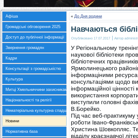
Афіша
«
До Дня родини
Громадські обговорення 2025
Навчаються біблі
Доступ до публічної інформації
|
Опубліковано
17.07.2017
Автор
administr
У Регіональному тренін
Звернення громадян
наукової бібліотеки пр
Кадри
бібліотечних працівникі
Ярмолинецького районів
Консультації з громадськістю
інформаціними ресурсами:
Культура
консультаціями щодо ви
інформаційної цінності 
Митці Хмельниччини захисникам України
використання корпорати
Національності та релігії
виступили головні фахів
В.Борейко.
Нематеріальна культурна спадщина
Під час веб-практикуму
Новини
роботи Івано-Франківськ
Христина Шовкопляс. Тем
Нормативна база
відділу краєзнавчої літ