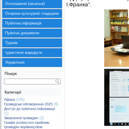
Оголошення (загальні)
І.Франка”.
Охорона культурної спадщини
Публічна інформація
Публічні документи
Туризм
туристичні маршрути
Управління
Пошук
Категорії
(146)
Афіша
(9)
Громадські обговорення 2025
Доступ до публічної інформації
(1)
(3)
Звернення громадян
Графік особистого прийому
громадян керівництвом