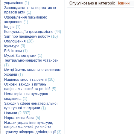
управління
(1)
Опубліковано в категорії:
Новини
Законодавство та нормативно-
правові акти
(1)
Оформлення письмового
звернення
(1)
(1)
Кадри
(44)
Консультації з громадськістю
(16)
Звіт про проведену роботу
(28)
Оголошення
(3)
Культура
(1)
Бібліотеки
(1)
Музеї. Заповідники
Театрально-концертні установи
(1)
Митці Хмельниччини захисникам
України
(1)
(10)
Національності та релігії
Основні заходи з питань
національностей та релігій
(5)
Нематеріальна культурна
(1)
спадщина
Заходи у сфері нематеріальної
культурної спадщини
(1)
(2 397)
Новини
(5)
Нормативна база
Накази управління культури,
національностей, релігій та
туризму облдержадміністрації
(3)