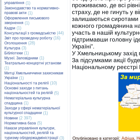
управління
(1)
проживаємо, де всі рівні
Законодавство та нормативно-
страху, де не гинуть у 
правові акти
(1)
залишаються сиротами д
Оформлення письмового
звернення
(1)
кожного громадянина на
(1)
Кадри
участь в нашій культурно
(44)
Консультації з громадськістю
(16)
Звіт про проведену роботу
підтримавши головну іде
(28)
Оголошення
Україні”.
(3)
Культура
У Хмельницькому захід 
(1)
Бібліотеки
(1)
Музеї. Заповідники
За підсумками акції буд
Театрально-концертні установи
Національному реєстрі К
(1)
Митці Хмельниччини захисникам
України
(1)
(10)
Національності та релігії
Основні заходи з питань
національностей та релігій
(5)
Нематеріальна культурна
(1)
спадщина
Заходи у сфері нематеріальної
культурної спадщини
(1)
(2 397)
Новини
(5)
Нормативна база
Накази управління культури,
національностей, релігій та
туризму облдержадміністрації
(3)
Опубліковано в категорії:
Афіша
,
Н