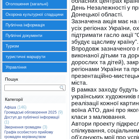
обласних центрах країни
Оголошення (загальні)
День Незалежності у пр
Донецької області.
Охорона культурної спадщини
Зазначена акція має на
Публічна інформація
усіх регіонах України, 
підтримати гасло акції 
Публічні документи
збудує щасливу країну”.
Туризм
Впродовж зазначеного 
виконаної дітьми та до
туристичні маршрути
дорослих та дітей), закр
Управління
регіонами України та п
презентаційно-мистецьк
Пошук
міста.
В рамках заходу будуть 
українських художників 
Категорії
реалізації кожної карти
(146)
Афіша
воїна АТО, дані про яко
(9)
Громадські обговорення 2025
класи з малювання.
Доступ до публічної інформації
(1)
Автори проекту підкресл
(3)
Звернення громадян
спілкування, соціальним
Графік особистого прийому
об’єднують мрії про успі
громадян керівництвом