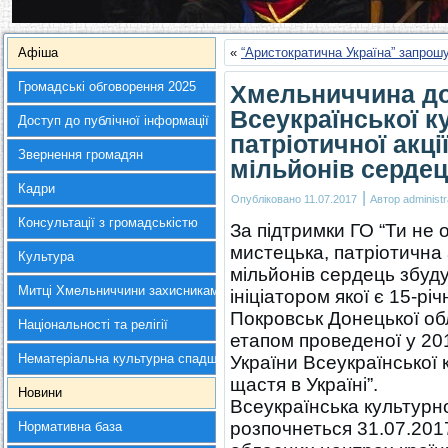
Афіша
«
“Аристократична Україна” запрош
Громадські обговорення 2025
Хмельниччина до
Всеукраїнської к
Доступ до публічної інформації
патріотичної акц
Звернення громадян
мільйонів сердец
Кадри
|
Опубліковано
11.07.2017
Автор
administr
Консультації з громадськістю
За підтримки ГО “Ти не 
мистецька, патріотична 
Культура
мільйонів сердець збуду
Митці Хмельниччини захисникам України
ініціатором якої є 15-р
Покровськ Донецької об
Національності та релігії
етапом проведеної у 201
Нематеріальна культурна спадщина
України Всеукраїнської к
щастя в Україні”.
Новини
Всеукраїнська культурно
розпочнеться 31.07.2017
Нормативна база