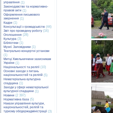
управління
(1)
Законодавство та нормативно-
правові акти
(1)
Оформлення письмового
звернення
(1)
(1)
Кадри
(44)
Консультації з громадськістю
(16)
Звіт про проведену роботу
(28)
Оголошення
(3)
Культура
(1)
Бібліотеки
(1)
Музеї. Заповідники
Театрально-концертні установи
(1)
Митці Хмельниччини захисникам
України
(1)
(10)
Національності та релігії
Основні заходи з питань
національностей та релігій
(5)
Нематеріальна культурна
(1)
спадщина
Заходи у сфері нематеріальної
культурної спадщини
(1)
(2 397)
Новини
(5)
Нормативна база
Накази управління культури,
національностей, релігій та
туризму облдержадміністрації
(3)