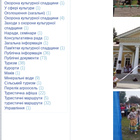
(1)
Охорона культурної спадщини
(1)
У сфері культури
(1)
Оголошення (загальні)
(4)
Охорона культурної спадщини
Заходи з охорони культурної
(1)
спадщини
(1)
Наради, семінари
(1)
Консультативна рада
(1)
Загальна інформація
(1)
Пам'ятки культурної спадщини
(36)
Публічна інформація
(73)
Публічні документи
(38)
Туризм
(1)
Курорти
(1)
Маків
(9)
Мінеральні води
(1)
Сільський туризм
(1)
Перелік агроосель
(22)
Туристична афіша
(5)
Туристичні маршрути
(32)
туристичні маршрути
(1)
Управління