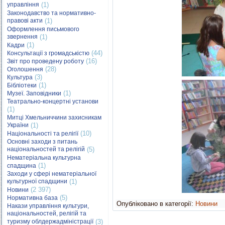
управління
(1)
Законодавство та нормативно-
правові акти
(1)
Оформлення письмового
звернення
(1)
(1)
Кадри
(44)
Консультації з громадськістю
(16)
Звіт про проведену роботу
(28)
Оголошення
(3)
Культура
(1)
Бібліотеки
(1)
Музеї. Заповідники
Театрально-концертні установи
(1)
Митці Хмельниччини захисникам
України
(1)
(10)
Національності та релігії
Основні заходи з питань
національностей та релігій
(5)
Нематеріальна культурна
(1)
спадщина
Заходи у сфері нематеріальної
культурної спадщини
(1)
(2 397)
Новини
(5)
Нормативна база
Опубліковано в категорії:
Новини
Накази управління культури,
національностей, релігій та
туризму облдержадміністрації
(3)