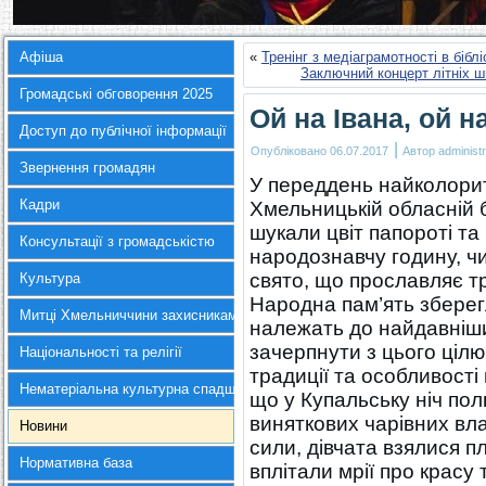
Афіша
«
Тренінг з медіаграмотності в біблі
Заключний концерт літніх ш
Громадські обговорення 2025
Ой на Івана, ой н
Доступ до публічної інформації
|
Опубліковано
06.07.2017
Автор
administr
Звернення громадян
У переддень найколорит
Кадри
Хмельницькій обласній б
шукали цвіт папороті та
Консультації з громадськістю
народознавчу годину, чи
свято, що прославляє три
Культура
Народна пам’ять зберегл
Митці Хмельниччини захисникам України
належать до найдавніших
зачерпнути з цього ціл
Національності та релігії
традиції та особливості
Нематеріальна культурна спадщина
що у Купальську ніч пол
виняткових чарівних вла
Новини
сили, дівчата взялися п
Нормативна база
вплітали мрії про красу 