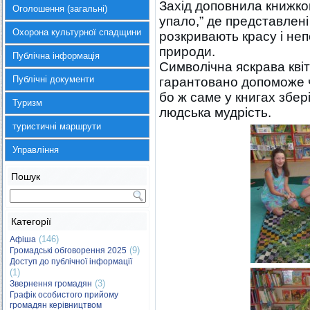
Захід доповнила книжков
Оголошення (загальні)
упало,” де представлені
Охорона культурної спадщини
розкривають красу і неп
природи.
Публічна інформація
Символічна яскрава квітк
Публічні документи
гарантовано допоможе ч
бо ж саме у книгах збер
Туризм
людська мудрість.
туристичні маршрути
Управління
Пошук
Категорії
(146)
Афіша
(9)
Громадські обговорення 2025
Доступ до публічної інформації
(1)
(3)
Звернення громадян
Графік особистого прийому
громадян керівництвом