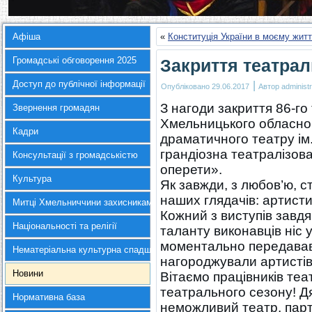
Афіша
«
Конституція України в моєму житт
Громадські обговорення 2025
Закриття театрал
Доступ до публічної інформації
|
Опубліковано
29.06.2017
Автор
administr
З нагоди закриття 86-го
Звернення громадян
Хмельницького обласног
Кадри
драматичного театру ім.
грандіозна театралізов
Консультації з громадськістю
оперети».
Культура
Як завжди, з любов’ю, 
наших глядачів: артисти
Митці Хмельниччини захисникам України
Кожний з виступів завдя
Національності та релігії
таланту виконавців ніс 
моментально передававс
Нематеріальна культурна спадщина
нагороджували артисті
Новини
Вітаємо працівників те
театрального сезону! Д
Нормативна база
неможливий театр, парт