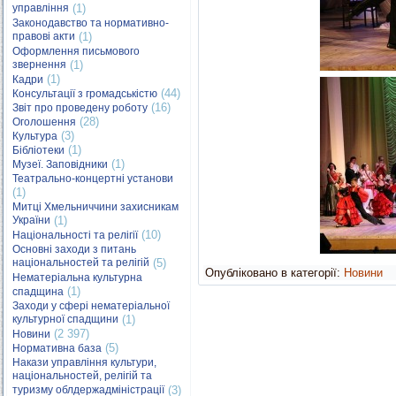
управління
(1)
Законодавство та нормативно-
правові акти
(1)
Оформлення письмового
звернення
(1)
(1)
Кадри
(44)
Консультації з громадськістю
(16)
Звіт про проведену роботу
(28)
Оголошення
(3)
Культура
(1)
Бібліотеки
(1)
Музеї. Заповідники
Театрально-концертні установи
(1)
Митці Хмельниччини захисникам
України
(1)
(10)
Національності та релігії
Основні заходи з питань
національностей та релігій
(5)
Опубліковано в категорії:
Новини
Нематеріальна культурна
(1)
спадщина
Заходи у сфері нематеріальної
культурної спадщини
(1)
(2 397)
Новини
(5)
Нормативна база
Накази управління культури,
національностей, релігій та
туризму облдержадміністрації
(3)