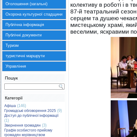
Оголошення (загальні)
колективу в роботі і в т
87-й театральний сезон
Охорона культурної спадщини
серцем та душею чекаєм
мистецькому храмі, який
Публічна інформація
веселими, яскравими п
Публічні документи
Туризм
туристичні маршрути
Управління
Пошук
Категорії
(146)
Афіша
(9)
Громадські обговорення 2025
Доступ до публічної інформації
(1)
(3)
Звернення громадян
Графік особистого прийому
громадян керівництвом