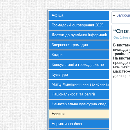
Афіша
«
Запрош
Громадські обговорення 2025
“Спог
Доступ до публічної інформації
Опубліков
Звернення громадян
В виставк
викладач
трипілля”
Кадри
На виста
проведен
Консультації з громадськістю
можливіс
майстер-к
Культура
до кінця 
Митці Хмельниччини захисникам України
Національності та релігії
Нематеріальна культурна спадщина
Новини
Нормативна база