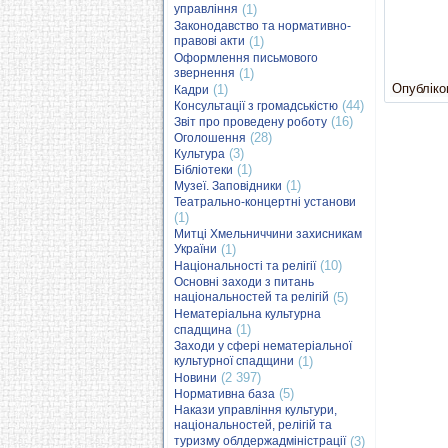
управління
(1)
Законодавство та нормативно-
правові акти
(1)
Оформлення письмового
звернення
(1)
Опубліков
(1)
Кадри
(44)
Консультації з громадськістю
(16)
Звіт про проведену роботу
(28)
Оголошення
(3)
Культура
(1)
Бібліотеки
(1)
Музеї. Заповідники
Театрально-концертні установи
(1)
Митці Хмельниччини захисникам
України
(1)
(10)
Національності та релігії
Основні заходи з питань
національностей та релігій
(5)
Нематеріальна культурна
(1)
спадщина
Заходи у сфері нематеріальної
культурної спадщини
(1)
(2 397)
Новини
(5)
Нормативна база
Накази управління культури,
національностей, релігій та
туризму облдержадміністрації
(3)