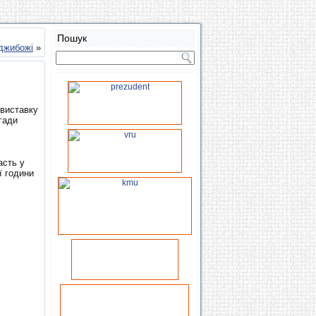
Пошук
джибожі
»
 виставку
гади
асть у
ї години