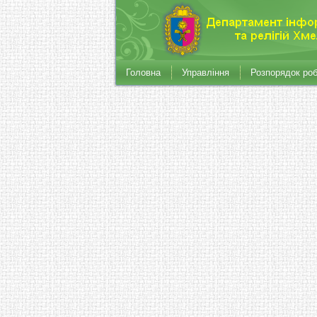
Головна
Управління
Розпорядок ро