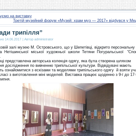
уємо на виставку
Третій музейний форум «Музей: храм муз — 2017» відбувся у Ме
ади трипілля”
ано
14.06.2017
|
Автор
administrator
овій залі музею М. Островського, що у Шепетівці, відкрито персональну
а Нетішинської міської художньої школи Тетяни Погуральської “Спо
.
вці представлена авторська колекція одягу, яка була створена шляхом
ня дослідження по вивченню трипільської культури. Відвідувачі мають
ть ознайомитися з ескізами та моделями трипільського одягу й взяти уч
ласі з виготовлення міні моделей. Виставка працює щоденно з 9-ї до 17-
липня.