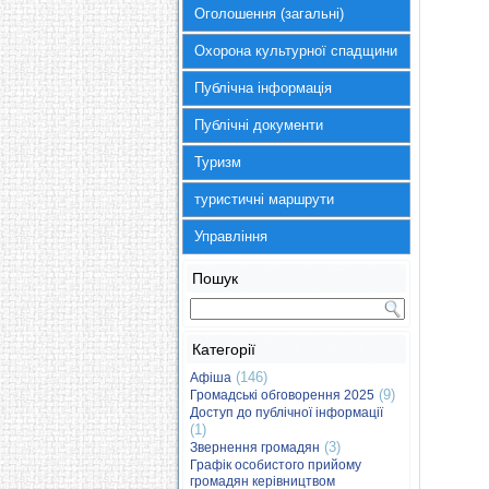
Оголошення (загальні)
Охорона культурної спадщини
Публічна інформація
Публічні документи
Туризм
туристичні маршрути
Управління
Пошук
Категорії
(146)
Афіша
(9)
Громадські обговорення 2025
Доступ до публічної інформації
(1)
(3)
Звернення громадян
Графік особистого прийому
громадян керівництвом