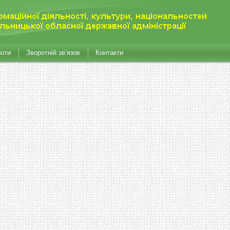
боти
Зворотній зв’язок
Контакти