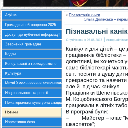
Афіша
«
Презентація книги
Ольга Долінська – пере
Громадські обговорення 2025
Пізнавальні кані
Доступ до публічної інформації
|
Опубліковано
07.06.2017
Автор
administr
Звернення громадян
Канікули для дітей – це 
Кадри
працівників бібліотеки 
допитливі, їм хочеться у
Консультації з громадськістю
саме бібліотекарі мають
світ, посіяти в душу ди
Культура
прекрасного та навчити 
Митці Хмельниччини захисникам України
але й під час канікул.
Працівники Шепетівської
Національності та релігії
М. Коцюбинського Богу
Нематеріальна культурна спадщина
працювали в літніх таб
В програмі були:
Новини
– Майстер – клас “Мис
Нормативна база
шкарпеток”;