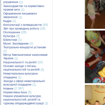
управління
(1)
Законодавство та нормативно-
правові акти
(1)
Оформлення письмового
звернення
(1)
(1)
Кадри
(44)
Консультації з громадськістю
(16)
Звіт про проведену роботу
(28)
Оголошення
(3)
Культура
(1)
Бібліотеки
(1)
Музеї. Заповідники
Театрально-концертні установи
(1)
Митці Хмельниччини захисникам
України
(1)
(10)
Національності та релігії
Основні заходи з питань
національностей та релігій
(5)
Нематеріальна культурна
(1)
спадщина
Заходи у сфері нематеріальної
культурної спадщини
(1)
(2 397)
Новини
(5)
Нормативна база
Накази управління культури,
національностей, релігій та
туризму облдержадміністрації
(3)