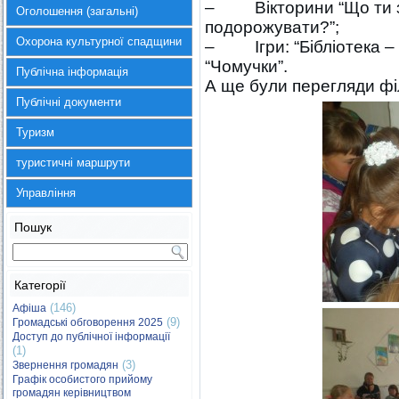
– Вікторини “Що ти зна
Оголошення (загальні)
подорожувати?”;
Охорона культурної спадщини
– Ігри: “Бібліотека – к
“Чомучки”.
Публічна інформація
А ще були перегляди фі
Публічні документи
Туризм
туристичні маршрути
Управління
Пошук
Категорії
(146)
Афіша
(9)
Громадські обговорення 2025
Доступ до публічної інформації
(1)
(3)
Звернення громадян
Графік особистого прийому
громадян керівництвом