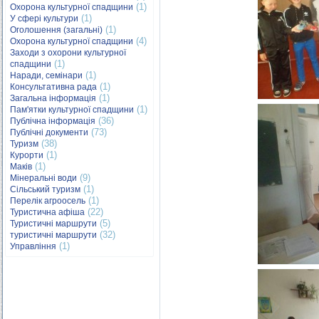
(1)
Охорона культурної спадщини
(1)
У сфері культури
(1)
Оголошення (загальні)
(4)
Охорона культурної спадщини
Заходи з охорони культурної
(1)
спадщини
(1)
Наради, семінари
(1)
Консультативна рада
(1)
Загальна інформація
(1)
Пам'ятки культурної спадщини
(36)
Публічна інформація
(73)
Публічні документи
(38)
Туризм
(1)
Курорти
(1)
Маків
(9)
Мінеральні води
(1)
Сільський туризм
(1)
Перелік агроосель
(22)
Туристична афіша
(5)
Туристичні маршрути
(32)
туристичні маршрути
(1)
Управління